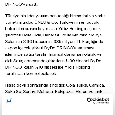
DRINCO'ya sattı.
Türkiye'nin lider yatırım bankacılığı hizmetleri ve varlık
yönetimi grubu ÜNLÜ & Co, Türkiye'nin en büyük
holdingleri arasında yer alan Yıldız Holding'in içecek
şirketleri Della Gıda, Bahar Su ve İlk Mevsim Mevye
Suları'nın %90 hissesinin, 335 milyon TL karşılığında
Japon içecek şirketi DyDo DRINCO'a satılması
işleminde satıcı tarafın finansal danışmanı olarak yer
aldı. Satış sonrasında şirketlerin %90 hissesi DyDo
DRINCO, kalan %10 hissesi ise Yıldız Holding
tarafından kontrol edilecek.
Hisse devri sonrasında şirketler; Cola Turka, Çamlıca,
Saka Su, Sunny, Maltana, Eskipazar, Flores ve Link
markalarıyla DyDo DRINCO çatısı altında tüketiciyle
buluşmaya devam edecek.