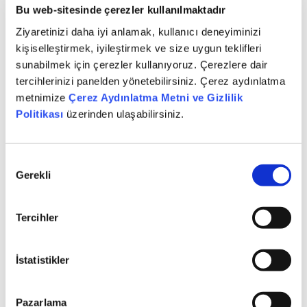
ÜNLÜ & Co, Yıldız Holding'in dünyanın en büyük ve en
Bu web-sitesinde çerezler kullanılmaktadır
köklü bisküvi şirketlerinden İngiliz menşeli United
Ziyaretinizi daha iyi anlamak, kullanıcı deneyiminizi
Biscuits'i satın alma işleminde de finansal danışman
kişiselleştirmek, iyileştirmek ve size uygun teklifleri
olarak yer almıştı.
sunabilmek için çerezler kullanıyoruz. Çerezlere dair
tercihlerinizi panelden yönetebilirsiniz. Çerez aydınlatma
metnimize
Çerez Aydınlatma Metni ve Gizlilik
Son güncelleme: 13 Ocak 2026 - 14:23
Politikası
üzerinden ulaşabilirsiniz.
Onay
Gerekli
Seçimi
Diğer Haberler
Tercihler
Tüm Haberler
İstatistikler
Pazarlama