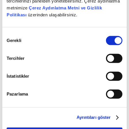
tercihlerinizi panelden yönetebilirsiniz. Çerez aydınlatma
Derecelendirmeye Dair Ayrıntılı Rapor
Rapor Linki
metnimize
Çerez Aydınlatma Metni ve Gizlilik
Politikası
üzerinden ulaşabilirsiniz.
Onay
Gerekli
Seçimi
Tercihler
İstatistikler
Pazarlama
Ayrıntıları göster