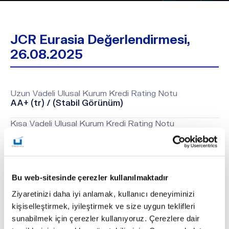
JCR Eurasia Değerlendirmesi,
26.08.2025
Uzun Vadeli Ulusal Kurum Kredi Rating Notu
AA+ (tr) / (Stabil Görünüm)
Kısa Vadeli Ulusal Kurum Kredi Rating Notu
J1+ (tr) / (Stabil Görünüm)
Uzun Vadeli Uluslararası Yabancı Para Kurum Kredi
Rating Notu
BB / (Stabil Görünüm)
Bu web-sitesinde çerezler kullanılmaktadır
Uzun Vadeli Uluslararası Yerel Para Kurum Kredi Rating
Ziyaretinizi daha iyi anlamak, kullanıcı deneyiminizi
Notu
kişiselleştirmek, iyileştirmek ve size uygun teklifleri
BB / (Stabil Görünüm)
sunabilmek için çerezler kullanıyoruz. Çerezlere dair