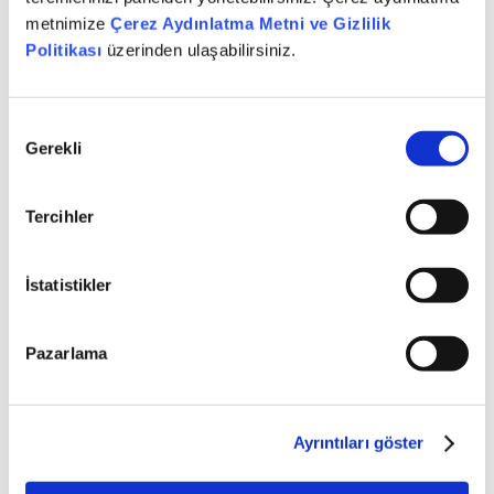
metnimize
Çerez Aydınlatma Metni ve Gizlilik
Politikası
üzerinden ulaşabilirsiniz.
ÜNLÜ Portföy
İstanbul Varlık
Onay
Gerekli
Seçimi
Tercihler
İstatistikler
Pazarlama
ÜNLÜ Securities
ÜNLÜ Securities
Inc.
UK
Ayrıntıları göster