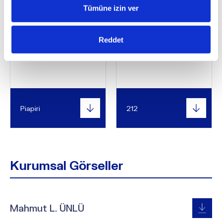
Tümüne izin ver
Reddet
Piapiri
212
Kurumsal Görseller
Mahmut L. ÜNLÜ