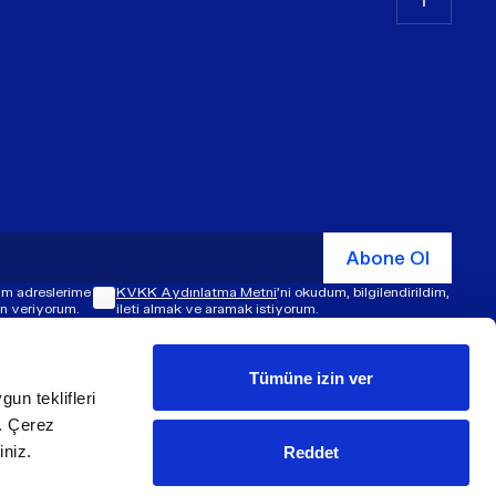
Abone Ol
şim adreslerime
KVKK Aydınlatma Metni
'ni okudum, bilgilendirildim,
zin veriyorum.
ileti almak ve aramak istiyorum.
Tümüne izin ver
gun teklifleri
© ​​2026 ÜNLÜ & Co. Tüm hakları saklıdır.
z. Çerez
iniz.
Reddet
Made by
Super Agency