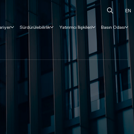
EN
ariyer
Sürdürülebilirlik
Yatırımcı İlişkileri
Basın Odası