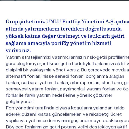
Grup şirketimiz ÜNLÜ Portföy Yönetimi A.Ş. çatısı
altında yatırımcıların tercihleri doğrultusunda 
yüksek katma değer üretmeyi ve istikrarlı getiri 
sağlama amacıyla portföy yönetim hizmeti 
veriyoruz.
Yatırım stratejilerimizi yatırımcılarımızın risk-getiri profillerin
göre oluşturuyor; istikrarlı getiri hedefiyle fonlarımızı aktif 
disiplinli bir yaklaşımla yönetiyoruz. Bu çerçevede mevdua
alternatifi fonları, hisse senedi fonları, borçlanma araçları
fonları, serbest yatırım fonları, arbitraj fonları, altın fonu, gi
sermayesi yatırım fonları, gayrimenkul yatırım fonları ve öz
fonlar ile farklı yatırım hedeflerine yönelik çözümler
geliştiriyoruz.
Fon yönetimi tarafında piyasa koşullarını yakından takip
ederek düzenli kıstas güncellemeleri ve rekabetçi ücret
yapılarıyla yatırımcı deneyimini güçlendirmeye odaklanıyor
Böylece fonlarımızın getiri potansiyelini destekleyen aktif