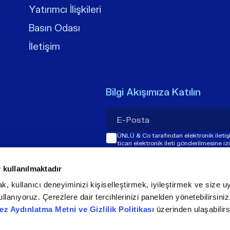
Yatırımcı İlişkileri
Basın Odası
İletişim
Bilgi Akışımıza Katılın
ÜNLÜ & Co tarafından elektronik ileti
ticari elektronik ileti gönderilmesine i
 kullanılmaktadır
k, kullanıcı deneyiminizi kişiselleştirmek, iyileştirmek ve size uy
llanıyoruz. Çerezlere dair tercihlerinizi panelden yönetebilirsini
ez Aydınlatma Metni ve Gizlilik Politikası
üzerinden ulaşabilirs