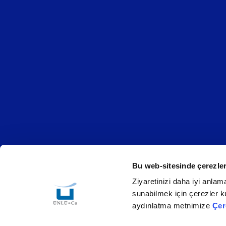
Bu web-sitesinde çerezler
Ziyaretinizi daha iyi anlama
Çerez Politikası
Bilgi Toplumu Hizmetleri
KVKK
sunabilmek için çerezler ku
aydınlatma metnimize
Çer