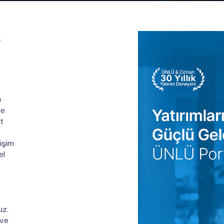
 
e
ve
t
rişim
el
uz.
 ve