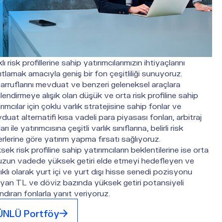
lı risk profillerine sahip yatırımcılarımızın ihtiyaçlarını
tlamak amacıyla geniş bir fon çeşitliliği sunuyoruz.
arruflarını mevduat ve benzeri geleneksel araçlara
lendirmeye alışık olan düşük ve orta risk profiline sahip
rımcılar için çoklu varlık stratejisine sahip fonlar ve
uat alternatifi kısa vadeli para piyasası fonları, arbitraj
arı ile yatırımcısına çeşitli varlık sınıflarına, belirli risk
erlerine göre yatırım yapma fırsatı sağlıyoruz.
ek risk profiline sahip yatırımcıların beklentilerine ise orta
uzun vadede yüksek getiri elde etmeyi hedefleyen ve
lıklı olarak yurt içi ve yurt dışı hisse senedi pozisyonu
ıyan TL ve döviz bazında yüksek getiri potansiyeli
ndıran fonlarla yanıt veriyoruz.
ÜNLÜ Portföy