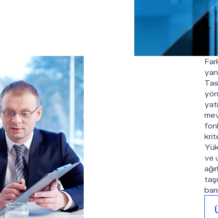
Fark
yanı
Tas
yön
yatı
mevd
fonl
krit
Yüks
ve 
ağır
taş
barı