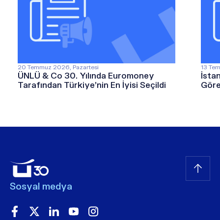
20 Temmuz 2026, Pazartesi
13 Tem
ÜNLÜ & Co 30. Yılında Euromoney
İsta
Tarafından Türkiye’nin En İyisi Seçildi
Göre
Sosyal medya