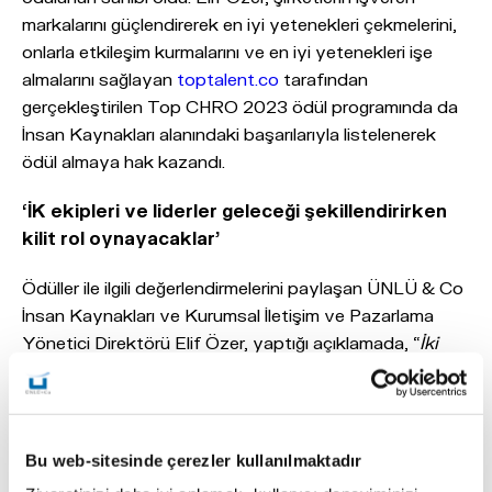
markalarını güçlendirerek en iyi yetenekleri çekmelerini,
onlarla etkileşim kurmalarını ve en iyi yetenekleri işe
almalarını sağlayan
toptalent.co
tarafından
gerçekleştirilen Top CHRO 2023 ödül programında da
İnsan Kaynakları alanındaki başarılarıyla listelenerek
ödül almaya hak kazandı.
‘İK ekipleri ve liderler geleceği şekillendirirken
kilit rol oynayacaklar’
Ödüller ile ilgili değerlendirmelerini paylaşan ÜNLÜ & Co
İnsan Kaynakları ve Kurumsal İletişim ve Pazarlama
Yönetici Direktörü Elif Özer, yaptığı açıklamada, “
İki
sene üst üste en beğenilen 50 CHRO arasında yer
aldığımız ve Top CHRO sıralamasına girerek ödüle
layık görüldüğümüz için çok gururluyuz. ÜNLÜ & Co
olarak finansal hizmetlerde bilgi teknolojilerini
Bu web-sitesinde çerezler kullanılmaktadır
kullanarak geniş tecrübemiz ve farklılaştırılmış