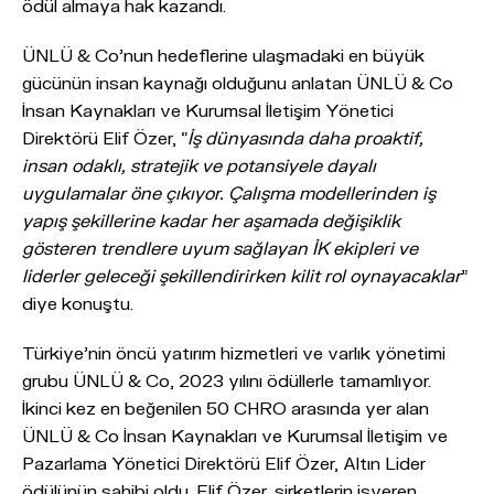
ödül almaya hak kazandı.
ÜNLÜ & Co’nun hedeflerine ulaşmadaki en büyük
gücünün insan kaynağı olduğunu anlatan ÜNLÜ & Co
İnsan Kaynakları ve Kurumsal İletişim Yönetici
Direktörü Elif Özer, “
İş dünyasında daha proaktif,
insan odaklı, stratejik ve potansiyele dayalı
uygulamalar öne çıkıyor. Çalışma modellerinden iş
yapış şekillerine kadar her aşamada değişiklik
gösteren trendlere uyum sağlayan İK ekipleri ve
liderler geleceği şekillendirirken kilit rol oynayacaklar
”
diye konuştu.
Türkiye’nin öncü yatırım hizmetleri ve varlık yönetimi
grubu ÜNLÜ & Co, 2023 yılını ödüllerle tamamlıyor.
İkinci kez en beğenilen 50 CHRO arasında yer alan
ÜNLÜ & Co İnsan Kaynakları ve Kurumsal İletişim ve
Pazarlama Yönetici Direktörü Elif Özer, Altın Lider
ödülünün sahibi oldu. Elif Özer, şirketlerin işveren