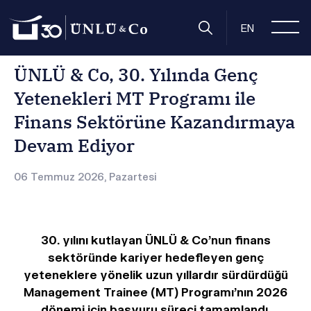
Anasayfa
Basın Odası
Basın Bültenleri
UNLU Co 30 Yilin
EN
ÜNLÜ & Co, 30. Yılında Genç
Yetenekleri MT Programı ile
Finans Sektörüne Kazandırmaya
Devam Ediyor
06 Temmuz 2026, Pazartesi
30. yılını kutlayan ÜNLÜ & Co’nun finans
sektöründe kariyer hedefleyen genç
yeteneklere yönelik uzun yıllardır sürdürdüğü
Management Trainee (MT) Programı’nın 2026
dönemi için başvuru süreci tamamlandı.