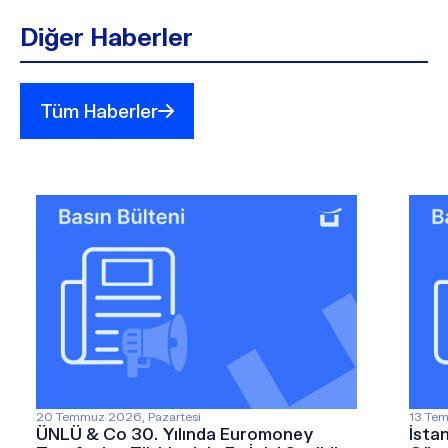
Diğer Haberler
Tüm Haberler
20 Temmuz 2026, Pazartesi
13 Tem
ÜNLÜ & Co 30. Yılında Euromoney
İsta