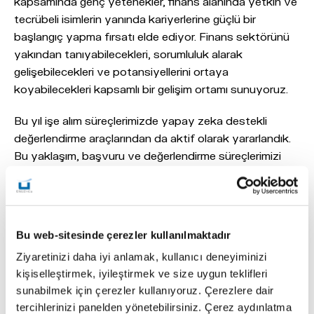
kapsamında genç yetenekler, finans alanında yetkin ve
tecrübeli isimlerin yanında kariyerlerine güçlü bir
başlangıç yapma fırsatı elde ediyor. Finans sektörünü
yakından tanıyabilecekleri, sorumluluk alarak
gelişebilecekleri ve potansiyellerini ortaya
koyabilecekleri kapsamlı bir gelişim ortamı sunuyoruz.
Bu yıl işe alım süreçlerimizde yapay zeka destekli
değerlendirme araçlarından da aktif olarak yararlandık.
Bu yaklaşım, başvuru ve değerlendirme süreçlerimizi
daha hızlı, verimli ve bütüncül şekilde yönetmemize
katkı sağlarken, aday deneyimini de güçlendirdi. Bu yıl
programa gelen başvurulardaki artış ve yurt dışındaki
üniversitelerden gösterilen ilgi, ÜNLÜ & Co’nun genç
Bu web-sitesinde çerezler kullanılmaktadır
profesyoneller nezdindeki güçlü konumunu destekliyor.
Ziyaretinizi daha iyi anlamak, kullanıcı deneyiminizi
Yeni dönem katılımcılarımızın gelişim yolculuklarına eşlik
kişiselleştirmek, iyileştirmek ve size uygun teklifleri
etmekten memnuniyet duyuyoruz.”
sunabilmek için çerezler kullanıyoruz. Çerezlere dair
tercihlerinizi panelden yönetebilirsiniz. Çerez aydınlatma
18 aylık kapsamlı gelişim yolculuğu