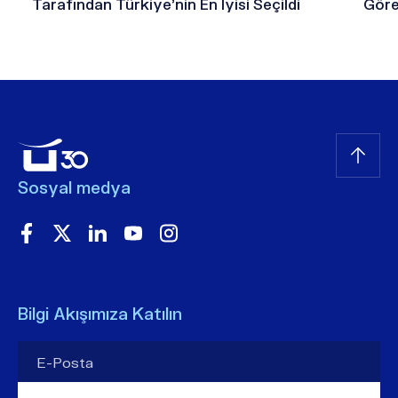
Tarafından Türkiye’nin En İyisi Seçildi
Göre
Sosyal medya
Bilgi Akışımıza Katılın