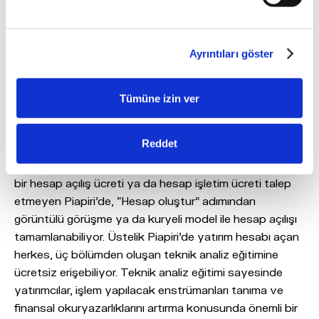
sepetleri, robotik alım-satım sinyalleri, fon sepetleri ve
sektör uzmanlarından raporlar ile özel bir yatırım
danışmanına dönüşüyor.
Ayrıntıları göster
ÜNLÜ & Co analistlerinin özenli çalışmalar ile AL önerisi
verdiği ve o dönem en beğendikleri hisse senetlerinden
Tümüne izin ver
oluşan Model Portföy’ün de yer aldığı Piapiri; Hisse
Senedi, VİOP, Varant, Yatırım Fonu, Kur/Parite ve
Reddet
Kripto Para verilerini tek ekranda anlık fiyatlarıyla
ücretsiz bir şekilde sunuyor. Müşteri olmak için herhangi
bir hesap açılış ücreti ya da hesap işletim ücreti talep
etmeyen Piapiri'de, “Hesap oluştur” adımından
görüntülü görüşme ya da kuryeli model ile hesap açılışı
tamamlanabiliyor. Üstelik Piapiri’de yatırım hesabı açan
herkes, üç bölümden oluşan teknik analiz eğitimine
ücretsiz erişebiliyor. Teknik analiz eğitimi sayesinde
yatırımcılar, işlem yapılacak enstrümanları tanıma ve
finansal okuryazarlıklarını artırma konusunda önemli bir