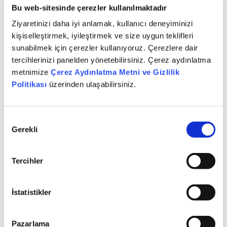
Bu web-sitesinde çerezler kullanılmaktadır
önceliklendiren ve yatırımcıları donanımlı hale getiren
bir platform yaratmak oldu. Piapiri’nin hayata
Ziyaretinizi daha iyi anlamak, kullanıcı deneyiminizi
geçmesini takip eden süreçte de hem kendi
kişiselleştirmek, iyileştirmek ve size uygun teklifleri
vizyonumuz, hem de müşterilerimizden aldığımız geri
sunabilmek için çerezler kullanıyoruz. Çerezlere dair
tercihlerinizi panelden yönetebilirsiniz. Çerez aydınlatma
bildirimler doğrultusunda geliştirmeler yapmaya
metnimize
Çerez Aydınlatma Metni ve Gizlilik
devam ettik ve ediyoruz. Piapiri’de öncelikli amacımız
Politikası
üzerinden ulaşabilirsiniz.
Türkiye sermaye piyasalarındaki yatırım ürünlerini
eksiksiz sunacak bir yapı haline getirmek; bir adım
sonrasında ise sadece yatırım ürünlerini değil, tüm
Onay
finansal çözüm ve ürünleri barındıracak finansal
Gerekli
Seçimi
“superapp” haline getirmeyi hedefliyoruz. Bu ödülün
alınmasında emeği geçen ve ulaşmak istediğimiz
Tercihler
yatırımcılarımızla temas noktalarını zenginleştiren
çalışma arkadaşlarımı kutluyorum.
” dedi.
İstatistikler
Piapiri Hakkında:
Dijital bir yatırım ekosistemi sunan Piapiri, yatırım
Pazarlama