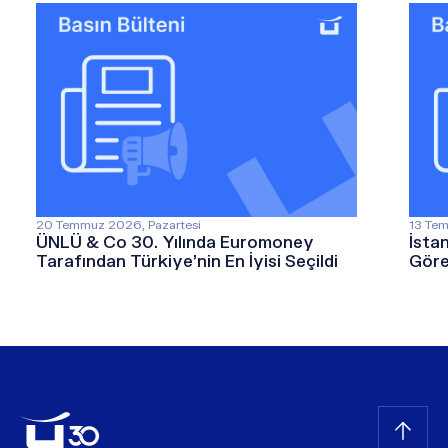
20 Temmuz 2026, Pazartesi
13 Tem
ÜNLÜ & Co 30. Yılında Euromoney
İsta
Tarafından Türkiye’nin En İyisi Seçildi
Göre