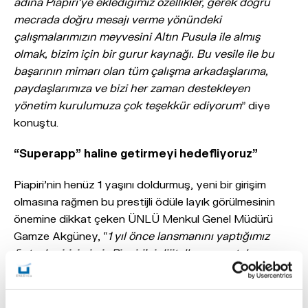
adına Piapiri’ye eklediğimiz özellikler, gerek doğru
mecrada doğru mesajı verme yönündeki
çalışmalarımızın meyvesini Altın Pusula ile almış
olmak, bizim için bir gurur kaynağı. Bu vesile ile bu
başarının mimarı olan tüm çalışma arkadaşlarıma,
paydaşlarımıza ve bizi her zaman destekleyen
yönetim kurulumuza çok teşekkür ediyorum
” diye
konuştu.
“Superapp” haline getirmeyi hedefliyoruz”
Piapiri’nin henüz 1 yaşını doldurmuş, yeni bir girişim
olmasına rağmen bu prestijli ödüle layık görülmesinin
önemine dikkat çeken ÜNLÜ Menkul Genel Müdürü
Gamze Akgüney, “
1 yıl önce lansmanını yaptığımız
fintech girişimimiz Piapiri’yi dijitalleşme ve tabana
yayılma stratejimiz çerçevesinde hayata geçirdik.
Piapiri ile hedefimiz yatırımcılar için kullanımı kolay,
kişiselleştirilebilen, kullanıcı deneyimini