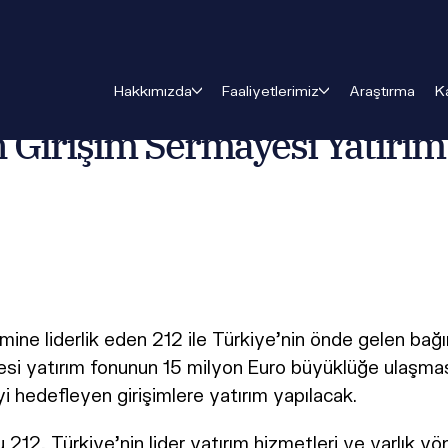
föy’den Girişim Sermayesi Yatırım Fonu: Hedef, 15 Milyon E
Hakkımızda
Faaliyetlerimiz
Araştırma
K
 Girişim Sermayesi Yatırım
temine liderlik eden 212 ile Türkiye’nin önde gelen ba
esi yatırım fonunun 15 milyon Euro büyüklüğe ulaşması
 hedefleyen girişimlere yatırım yapılacak.
u 212, Türkiye'nin lider yatırım hizmetleri ve varlık 