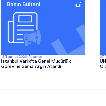
13 Temmuz 2026, Pazartesi
07 
İstanbul Varlık’ta Genel Müdürlük
ÜN
Görevine Sema Argın Atandı
Ol