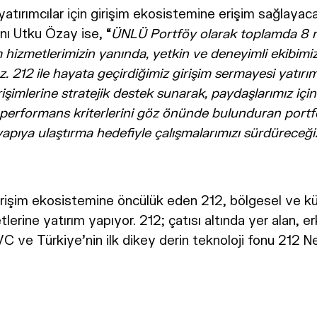
 yatırımcılar için girişim ekosistemine erişim sağlayac
ı Utku Özay ise, “
ÜNLÜ Portföy olarak toplamda 8 m
hizmetlerimizin yanında, yetkin ve deneyimli ekibimizl
 212 ile hayata geçirdiğimiz girişim sermayesi yatı
rişimlerine stratejik destek sunarak, paydaşlarımız i
e performans kriterlerini göz önünde bulunduran port
 yapıya ulaştırma hedefiyle çalışmalarımızı sürdüreceği
girişim ekosistemine öncülük eden 212, bölgesel ve kür
lerine yatırım yapıyor. 212; çatısı altında yer alan, 
VC ve Türkiye’nin ilk dikey derin teknoloji fonu 212 