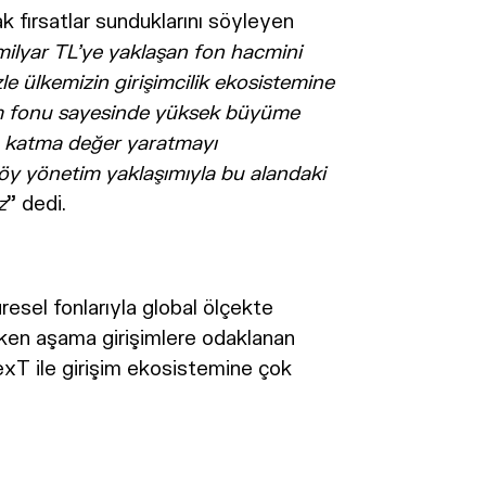
ak fırsatlar sunduklarını söyleyen
ilyar TL’ye yaklaşan fon hacmini
e ülkemizin girişimcilik ekosistemine
rım fonu sayesinde yüksek büyüme
çin katma değer yaratmayı
föy yönetim yaklaşımıyla bu alandaki
z
” dedi.
esel fonlarıyla global ölçekte
erken aşama girişimlere odaklanan
NexT ile girişim ekosistemine çok