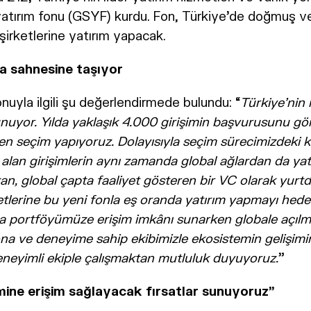
 yatırım fonu (GSYF) kurdu. Fon, Türkiye’de doğmuş 
şirketlerine yatırım yapacak.
ya sahnesine taşıyor
yla ilgili şu değerlendirmede bulundu: “
Türkiye’nin 
nuyor. Yılda yaklaşık 4.000 girişimin başvurusunu görü
den seçim yapıyoruz. Dolayısıyla seçim sürecimizdeki k
alan girişimlerin aynı zamanda global ağlardan da yat
kan, global çapta faaliyet gösteren bir VC olarak yu
tlerine bu yeni fonla eş oranda yatırım yapmayı hedef
na portföyümüze erişim imkânı sunarken globale açılma
yona ve deneyime sahip ekibimizle ekosistemin gelişi
neyimli ekiple çalışmaktan mutluluk duyuyoruz.
”
emine erişim sağlayacak fırsatlar sunuyoruz”