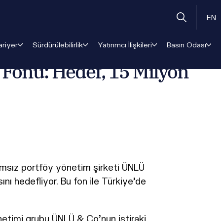
uro
EN
ariyer
Sürdürülebilirlik
Yatırımcı İlişkileri
Basın Odası
 Fonu: Hedef, 15 Milyon
ğımsız portföy yönetim şirketi ÜNLÜ
nı hedefliyor. Bu fon ile Türkiye’de
yönetimi grubu ÜNLÜ & Co'nun iştiraki