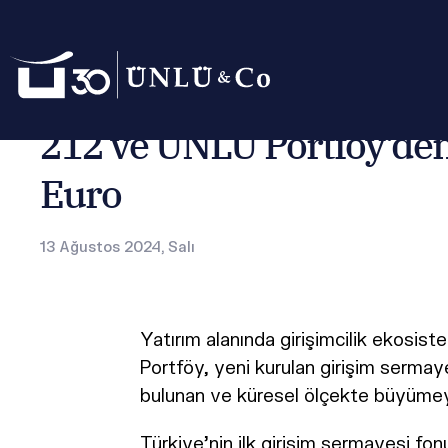
Anasayfa
Basın Odası
Basın Bültenleri
212 ve ÜNLÜ Port
212 ve ÜNLÜ Portföy’den
Euro
13 Ağustos 2024, Salı
Yatırım alanında girişimcilik ekosis
Portföy, yeni kurulan girişim sermay
bulunan ve küresel ölçekte büyümeyi
Türkiye’nin ilk girişim sermayesi fon