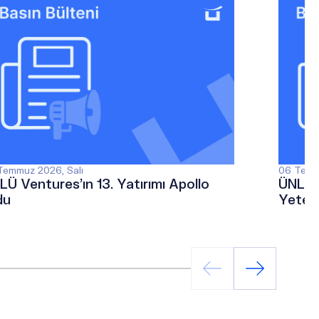
Temmuz 2026, Salı
06 Temm
LÜ Ventures’ın 13. Yatırımı Apollo
ÜNLÜ &
du
Yetene
Sektö
Ediyor