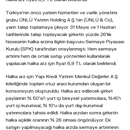
Türkiye’nin öncü yatırım hizmetleri ve varlık yönetimi
grubu ÜNLÜ Yatırım Holding A.Ş.’nin (ÜNLÜ & Co),
yarın talep toplamaya çıkıyor. 31 Mayıs ve 1 Haziran
tarihlerinde talep toplayacak şirketin yüzde 26’lık
hissesinin halka arzına ilişkin başvuru Sermaye Piyasası
Kurulu (SPK) tarafından onaylanmıştı. Hem sermaye
artırımı hem de ortak satışı yöntemleri kullanılarak
yapılacak halka arz için fiyat 6,9 TL olarak belirlendi.
Halka arz için Yapı Kredi Yatırım Menkul Değerler A.Ş.
liderliğinde toplam otuz aracı kurumdan oluşan bir
konsorsiyum oluşturuldu. Halka arz edilecek şirket
paylarının % 50’si’i yurt içi bireysel yatırımcılara, %40’ı
yurt içi kurumsal, % 10’u da yurt dışı kurumsal
yatırımcılara tahsis edildi. Halka arzdan sonra şirketin
halka açıklık oranının % 26 olması öngörülüyor. Ek
satışın yapılmayacağı halka arzda sermaye artırımının