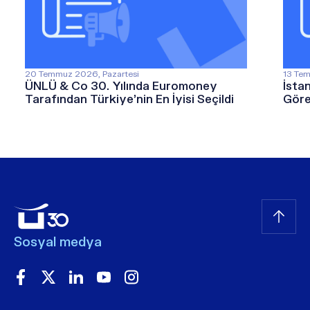
20 Temmuz 2026, Pazartesi
13 Tem
ÜNLÜ & Co 30. Yılında Euromoney
İsta
Tarafından Türkiye’nin En İyisi Seçildi
Göre
Sosyal medya