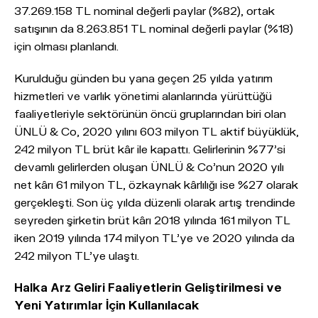
37.269.158 TL nominal değerli paylar (%82), ortak
satışının da 8.263.851 TL nominal değerli paylar (%18)
için olması planlandı.
Kurulduğu günden bu yana geçen 25 yılda yatırım
hizmetleri ve varlık yönetimi alanlarında yürüttüğü
faaliyetleriyle sektörünün öncü gruplarından biri olan
ÜNLÜ & Co, 2020 yılını 603 milyon TL aktif büyüklük,
242 milyon TL brüt kâr ile kapattı. Gelirlerinin %77’si
devamlı gelirlerden oluşan ÜNLÜ & Co’nun 2020 yılı
net kârı 61 milyon TL, özkaynak kârlılığı ise %27 olarak
gerçekleşti. Son üç yılda düzenli olarak artış trendinde
seyreden şirketin brüt kârı 2018 yılında 161 milyon TL
iken 2019 yılında 174 milyon TL’ye ve 2020 yılında da
242 milyon TL’ye ulaştı.
Halka Arz Geliri Faaliyetlerin Geliştirilmesi ve
Yeni Yatırımlar İçin Kullanılacak