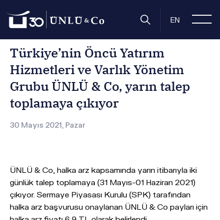
Anasayfa
Basın Odası
Basın Bültenleri
Türkiye’nin Öncü 
EN
Türkiye’nin Öncü Yatırım
Hizmetleri ve Varlık Yönetim
Grubu ÜNLÜ & Co, yarın talep
toplamaya çıkıyor
30 Mayıs 2021, Pazar
ÜNLÜ & Co, halka arz kapsamında yarın itibarıyla iki
günlük talep toplamaya (31 Mayıs-01 Haziran 2021)
çıkıyor. Sermaye Piyasası Kurulu (SPK) tarafından
halka arz başvurusu onaylanan ÜNLÜ & Co payları için
halka arz fiyatı 6,9 TL olarak belirlendi.