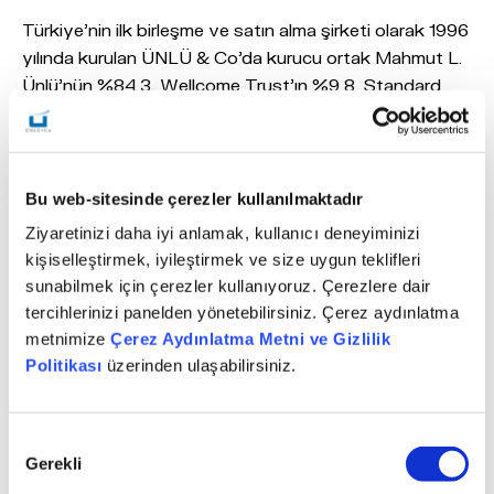
Türkiye’nin ilk birleşme ve satın alma şirketi olarak 1996
yılında kurulan ÜNLÜ & Co’da kurucu ortak Mahmut L.
Ünlü’nün %84,3, Wellcome Trust’ın %9,8, Standard
Bank’ın %4,4 ve şirket çalışanlarının %1,5 payı
bulunuyor. Merkezi İstanbul’da olan ÜNLÜ & Co;
İstanbul- Bağdat Caddesi, Ankara ve İzmir şubeleri ile
ülkemizdeki hizmet ağını geliştirirken; New York ve
Bu web-sitesinde çerezler kullanılmaktadır
Londra’daki iştirakleri ile de uluslararası piyasalarda
Ziyaretinizi daha iyi anlamak, kullanıcı deneyiminizi
Türkiye’nin yatırım elçiliğini yapmaya devam ediyor.
kişiselleştirmek, iyileştirmek ve size uygun teklifleri
sunabilmek için çerezler kullanıyoruz. Çerezlere dair
Hedeflerinin, kökleri sağlam, uluslararası piyasalarda
tercihlerinizi panelden yönetebilirsiniz. Çerez aydınlatma
adından söz ettiren bir yapı kurmak olduğunu
metnimize
Çerez Aydınlatma Metni ve Gizlilik
vurgulayan ÜNLÜ & Co Yönetim Kurulu Başkanı ve
Politikası
üzerinden ulaşabilirsiniz.
CEO’su Mahmut L. Ünlü, “Halka arzdan elde edilecek
geliri faaliyetlerimizin geliştirilmesi ve yeni yatırımlar için
kullanacağız. Amacımız, 100 yıl sonra da varlığını
Onay
Gerekli
sürdürecek, başarılı, lider, önder, girişimci ruhunu
Seçimi
koruyan bir yatırım bankacılığı grubu oluşturmak.” dedi.