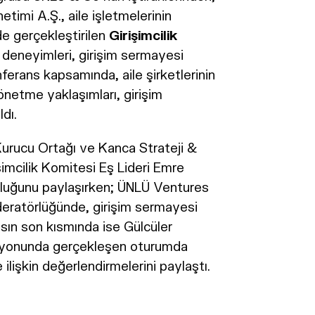
imi A.Ş., aile işletmelerinin
’de gerçekleştirilen
Girişimcilik
k deneyimleri, girişim sermayesi
onferans kapsamında, aile şirketlerinin
önetme yaklaşımları, girişim
ldı.
Kurucu Ortağı ve Kanca Strateji &
imcilik Komitesi Eş Lideri Emre
uluğunu paylaşırken; ÜNLÜ Ventures
eratörlüğünde, girişim sermayesi
ansın son kısmında ise Gülcüler
syonunda gerçekleşen oturumda
işkin değerlendirmelerini paylaştı.