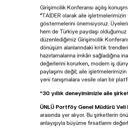
Girişimcilik Konferansı açılış konuş
“TAİDER olarak aile işletmelerimizin y
göstermelerini önemsiyoruz. Üyeleri
hem de Türkiye paydaşı olduğumuz FB
düzenlediğimiz Girişimcilik Konferans
dönüşüm alanlarındaki kritik trendle
hazırlamalarına imkân sağladığına inan
değerlerini korurken, modern iş düny
paylaşımı değil; aile işletmelerimiz
yeni tanışmalara vesile olan bir plat
“30 yıllık deneyimimizle aile şirk
ÜNLÜ Portföy Genel Müdürü Veli
arasında yer alıyor. Bu şirketlerin ö
anlayışıyla büyüme fırsatlarını değe