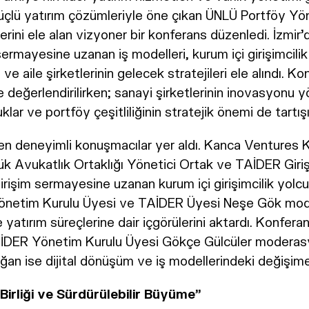
lü yatırım çözümleriyle öne çıkan ÜNLÜ Portföy Yönet
lerini ele alan vizyoner bir konferans düzenledi. İzmir
sermayesine uzanan iş modelleri, kurum içi girişimcili
 ve aile şirketlerinin gelecek stratejileri ele alındı. K
 değerlendirilirken; sanayi şirketlerinin inovasyonu y
klar ve portföy çeşitliliğinin stratejik önemi de tartışı
elen deneyimli konuşmacılar yer aldı. Kanca Ventures 
k Avukatlık Ortaklığı Yönetici Ortak ve TAİDER Giriş
işim sermayesine uzanan kurum içi girişimcilik yolc
g Yönetim Kurulu Üyesi ve TAİDER Üyesi Neşe Gök mod
 ve yatırım süreçlerine dair içgörülerini aktardı. Konfer
AİDER Yönetim Kurulu Üyesi Gökçe Gülcüler modera
 ise dijital dönüşüm ve iş modellerindeki değişime il
 Birliği ve Sürdürülebilir Büyüme”