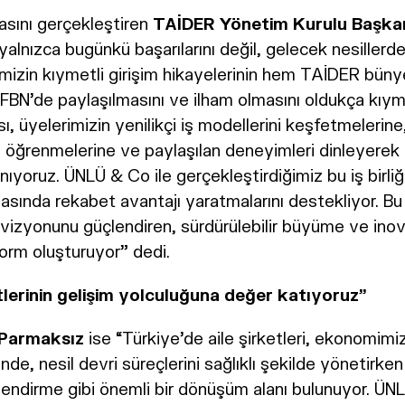
masını gerçekleştiren
TAİDER Yönetim Kurulu Başkan
alnızca bugünkü başarılarını değil, gelecek nesillerde 
mizin kıymetli girişim hikayelerinin hem TAİDER büny
N’de paylaşılmasını ve ilham olmasını oldukça kıyme
ı, üyelerimizin yenilikçi iş modellerini keşfetmelerine,
ri öğrenmelerine ve paylaşılan deneyimleri dinleyerek 
ıyoruz. ÜNLÜ & Co ile gerçekleştirdiğimiz bu iş birliği, 
asında rekabet avantajı yaratmalarını destekliyor. Bu 
in vizyonunu güçlendiren, sürdürülebilir büyüme ve in
form oluşturuyor” dedi.
etlerinin gelişim yolculuğuna değer katıyoruz”
 Parmaksız
ise “Türkiye’de aile şirketleri, ekonomimiz
nünde, nesil devri süreçlerini sağlıklı şekilde yöneti
rlendirme gibi önemli bir dönüşüm alanı bulunuyor. ÜNL