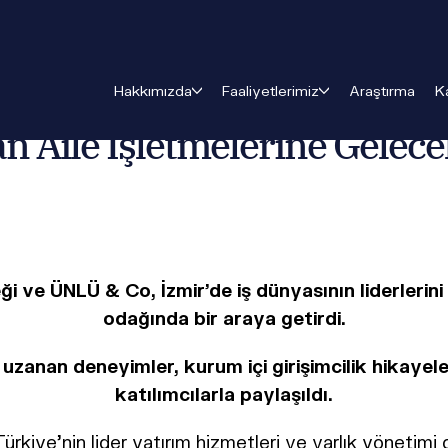
o’dan Aile İsletmelerine Gelecek Vizyonu
Hakkımızda
Faaliyetlerimiz
Araştırma
K
 Aile İşletmelerine Gelece
i ve ÜNLÜ & Co, İzmir’de iş dünyasının liderlerini 
odağında bir araya getirdi.
zanan deneyimler, kurum içi girişimcilik hikayeleri
katılımcılarla paylaşıldı.
ürkiye’nin lider yatırım hizmetleri ve varlık yönetimi