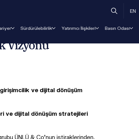
EN
ariyer
Sürdürülebilirlik
Yatırımcı İlişkileri
Basın Odası
k Vizyonu
girişimcilik ve dijital dönüşüm
 ve dijital dönüşüm stratejileri
 grubu ÜNLÜ & Co’nun iştiraklerinden,