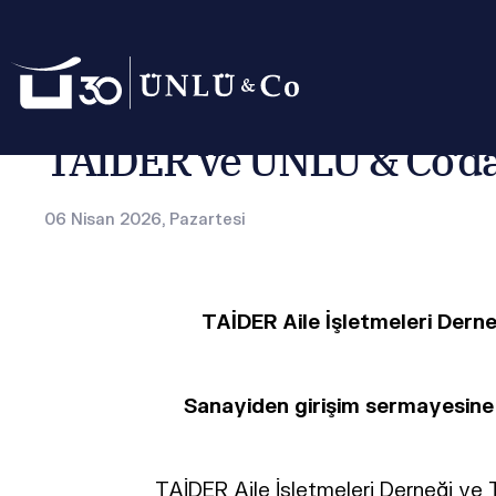
Anasayfa
Basın Odası
Basın Bültenleri
TAİDER ve UNLU C
TAİDER ve ÜNLÜ & Co’dan
06 Nisan 2026, Pazartesi
TAİDER Aile İşletmeleri Derneğ
Sanayiden girişim sermayesine u
TAİDER Aile İşletmeleri Derneği ve T