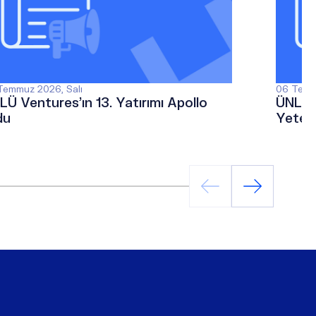
Temmuz 2026, Salı
06 Temm
LÜ Ventures’ın 13. Yatırımı Apollo
ÜNLÜ &
du
Yetene
Sektö
Ediyor