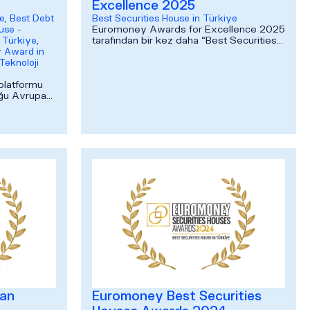
Excellence 2025
e, Best Debt
Best Securities House in Türkiye
Euromoney Awards for Excellence 2025
use -
tarafından bir kez daha “Best Securities
 Türkiye,
House in Türkiye” seçilerek son 10
y Award in
yıldaki 8. ödülümüzü kazandık.
Teknoloji
 platformu
oğu Avrupa
ankacılık ve
ean
Euromoney Best Securities