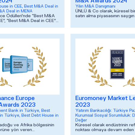
2024
M&A Awards 2024
use in CEE, Best M&A Deal in
Yılın M&A Danışmanı
ÜNLÜ & Co olarak, küresel b
&A Deal in MENA
ce Ödülleri’nde “Best M&A
satın alma piyasasının saygın 
E”, “Best M&A Deal in CEE”
şirketi Mergermarket tarafın
&A Deal in MENA”
edilen Avrupa Birleşme...
nde kazandığımız üç öd...
nance Europe
Euromoney Market L
 Awards 2023
2023
ent Bank in Türkiye, Best
Yatırım Bankacılığı: Türkiye Paz
n Türkiye, Best Debt House in
Kurumsal Sosyal Sorumluluk: 
Değer
adoğu ve Afrika bölgesinin
Küresel olarak endüstrinin re
örüne yön veren
noktası olmaya devam eden
en EMEA Finance tarafından
Dergisi “Market Leaders/Pazar