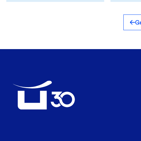
olarak “Best M&A House in CEE”,...
düzenlenen 
Ödülleri’nde 
Ge