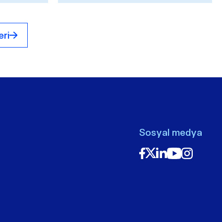
de ...
leri
Sosyal medya