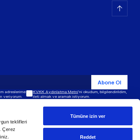
Abone Ol
şim adreslerime
KVKK Aydınlatma Metni
'ni okudum, bilgilendirildim,
zin veriyorum.
ileti almak ve aramak istiyorum.
Tümüne izin ver
gun teklifleri
© ​​2026 ÜNLÜ & Co. Tüm hakları saklıdır.
z. Çerez
iniz.
Reddet