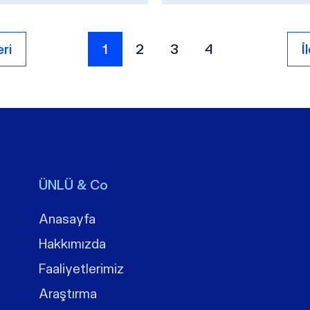
Avrupa Bankacılık
sıralamasında iki ayrı kategori
“B...
ri
1
2
3
4
İ
ÜNLÜ & Co
Anasayfa
Hakkımızda
Faaliyetlerimiz
Araştırma