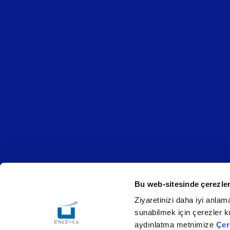
Bu web-sitesinde çerezler
Ziyaretinizi daha iyi anlama
Çerez Politikası
Bilgi Toplumu Hizmetleri
KVKK
sunabilmek için çerezler ku
aydınlatma metnimize
Çer