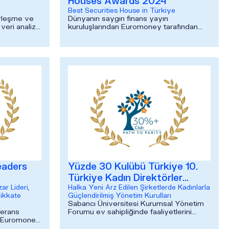
Houses Awards 2024
Best Securities House in Türkiye
irleşme ve
Dünyanın saygın finans yayın
veri analiz
kuruluşlarından Euromoney tarafından
dan organize
düzenlenen 2024 Euromoney Securities
Houses Awards’da Best Securities
House in Tü...
eaders
Yüzde 30 Kulübü Türkiye 10.
Türkiye Kadın Direktörler
ar Lideri,
Konferansı
Halka Yeni Arz Edilen Şirketlerde Kadınlarla
Dikkate
Güçlendirilmiş Yönetim Kurulları
Sabancı Üniversitesi Kurumsal Yönetim
ferans
Forumu ev sahipliğinde faaliyetlerini
 Euromoney
sürdüren Yüzde 30 Kulübü Türkiye
 Liderleri”
tarafından organize edilen Kadınlarla ...