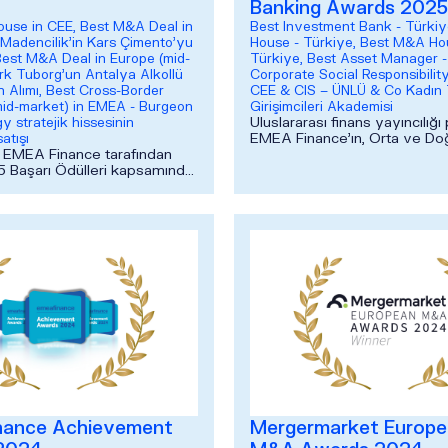
Banking Awards 2025
use in CEE, Best M&A Deal in
Best Investment Bank - Türkiy
Madencilik'in Kars Çimento'yu
House - Türkiye, Best M&A Ho
 Best M&A Deal in Europe (mid-
Türkiye, Best Asset Manager -
rk Tuborg'un Antalya Alkollü
Corporate Social Responsibilit
ın Alımı, Best Cross-Border
CEE & CIS – ÜNLÜ & Co Kadın 
id-market) in EMEA - Burgeon
Girişimcileri Akademisi
Uluslararası finans yayıncılığı
y stratejik hissesinin
EMEA Finance’ın, Orta ve D
atışı
 EMEA Finance tarafından
bölgeleri dâhil olmak üzere b
5 Başarı Ödülleri kapsamında
fin...
kategoride ödüle layık
rleşme ve satın alma ...
nance Achievement
Mergermarket Europ