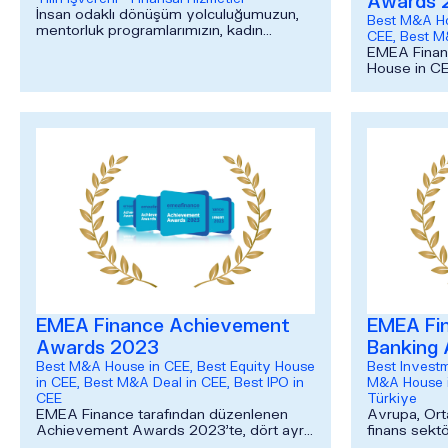
Awards 
İnsan odaklı dönüşüm yolculuğumuzun,
Best M&A Ho
mentorluk programlarımızın, kadın
CEE, Best M
liderliğine desteğimizin ve inovasyon
EMEA Finan
kültürümüzün bir yansıması olarak Stev...
House in CE
ve “Best M
kategorileri
EMEA Finance Achievement
EMEA Fi
Awards 2023
Banking
Best M&A House in CEE, Best Equity House
Best Investm
in CEE, Best M&A Deal in CEE, Best IPO in
M&A House i
CEE
Türkiye
EMEA Finance tarafından düzenlenen
Avrupa, Ort
Achievement Awards 2023’te, dört ayrı
finans sekt
kategoride ödülle döndü. ÜNLÜ & Co
dergilerind