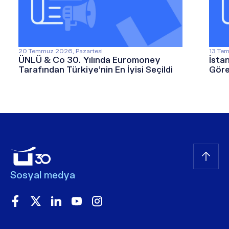
20 Temmuz 2026, Pazartesi
13 Tem
ÜNLÜ & Co 30. Yılında Euromoney
İsta
Tarafından Türkiye’nin En İyisi Seçildi
Göre
Sosyal medya