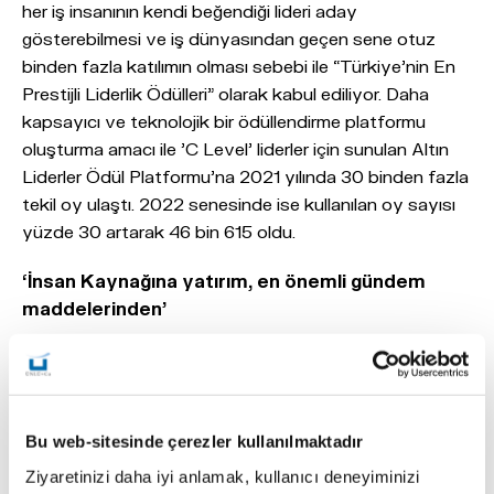
her iş insanının kendi beğendiği lideri aday
gösterebilmesi ve iş dünyasından geçen sene otuz
binden fazla katılımın olması sebebi ile “Türkiye’nin En
Prestijli Liderlik Ödülleri” olarak kabul ediliyor. Daha
kapsayıcı ve teknolojik bir ödüllendirme platformu
oluşturma amacı ile 'C Level' liderler için sunulan Altın
Liderler Ödül Platformu'na 2021 yılında 30 binden fazla
tekil oy ulaştı. 2022 senesinde ise kullanılan oy sayısı
yüzde 30 artarak 46 bin 615 oldu.
‘İnsan Kaynağına yatırım, en önemli gündem
maddelerinden’
20 Aralık Salı gecesi düzenlenen törende ödülünü alan
ÜNLÜ & Co İnsan Kaynakları ve Kurumsal İletişim ve
Pazarlama Yönetici Direktörü Elif Özer, yaptığı
açıklamada, “Kurulduğumuz ilk günden beri finansal
Bu web-sitesinde çerezler kullanılmaktadır
hizmetler sektöründeki geniş tecrübemiz ve
Ziyaretinizi daha iyi anlamak, kullanıcı deneyiminizi