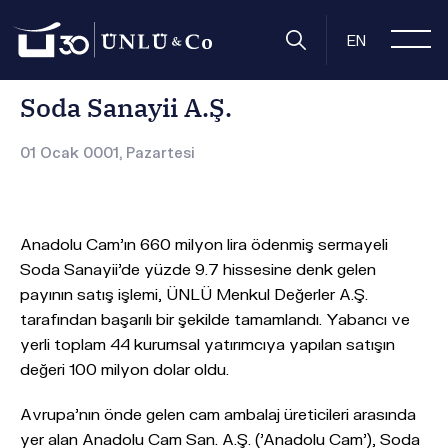
Anasayfa
Basın Odası
Basın Bültenleri
Soda Sanayii A.Ş.
EN
Soda Sanayii A.Ş.
01 Ocak 0001, Pazartesi
Anadolu Cam'ın 660 milyon lira ödenmiş sermayeli
Soda Sanayii'de yüzde 9.7 hissesine denk gelen
payının satış işlemi, ÜNLÜ Menkul Değerler A.Ş.
tarafından başarılı bir şekilde tamamlandı. Yabancı ve
yerli toplam 44 kurumsal yatırımcıya yapılan satışın
değeri 100 milyon dolar oldu.
Avrupa'nın önde gelen cam ambalaj üreticileri arasında
yer alan Anadolu Cam San. A.Ş. ('Anadolu Cam'), Soda