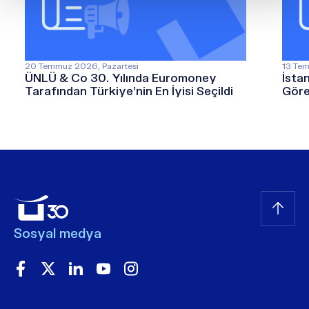
20 Temmuz 2026, Pazartesi
13 Tem
ÜNLÜ & Co 30. Yılında Euromoney
İsta
Tarafından Türkiye’nin En İyisi Seçildi
Göre
Sosyal medya