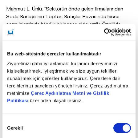
Mahmut L. Ünlü: "Sektörün önde gelen firmalarından
Soda Sanayii'nin Toptan Satışlar Pazarı'nda hisse
satış işleminde büyük bir başarı elde ettik. Özellikle
piyasaların çalkantılı olduğu bir dönemde 44 kurumsal
yatırımcıya yapılan 100 milyon USD değerindeki bu
işleme aracılık etmiş olmaktan mutluluk duyuyoruz.
Bu web-sitesinde çerezler kullanılmaktadır
Önümüzdeki dönemde de, farklı sektörlerden
yatırımlara değer katacak çalışmalarımızı aynı ivme ile
Ziyaretinizi daha iyi anlamak, kullanıcı deneyiminizi
sürdürmeyi hedefliyoruz" dedi.
kişiselleştirmek, iyileştirmek ve size uygun teklifleri
sunabilmek için çerezler kullanıyoruz. Çerezlere dair
Bu işlem, ÜNLÜ Menkul Değerler A.Ş'nin 2016 yılındaki
tercihlerinizi panelden yönetebilirsiniz. Çerez aydınlatma
ilk aracılık işlemi olma özelliğini taşıyor. ÜNLÜ Menkul
metnimize
Çerez Aydınlatma Metni ve Gizlilik
Değerler A.Ş. bu işlemde 'Global Koordinatör ve
Politikası
üzerinden ulaşabilirsiniz.
Münhasır Talep Toplayıcı' olarak yer aldı. Geçtiğimiz yıl
da toplam 4 hisse satış işleminde yetki alarak 200
Onay
milyon dolar değerinde satış işlemine imza atmıştı.
Gerekli
Seçimi