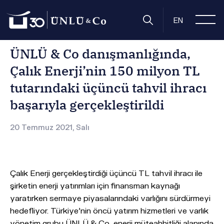
Anasayfa
Basın Odası
Basın Bültenleri
ÜNLÜ & Co danışman
EN
ÜNLÜ & Co danışmanlığında,
Çalık Enerji’nin 150 milyon TL
tutarındaki üçüncü tahvil ihracı
başarıyla gerçekleştirildi
20 Temmuz 2021, Salı
Çalık Enerji gerçekleştirdiği üçüncü TL tahvil ihracı ile
şirketin enerji yatırımları için finansman kaynağı
yaratırken sermaye piyasalarındaki varlığını sürdürmeyi
hedefliyor. Türkiye’nin öncü yatırım hizmetleri ve varlık
yönetim grubu ÜNLÜ & Co, enerji müteahhitliği alanında