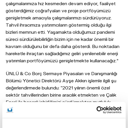
çalışmalarımıza hız kesmeden devam ediyor, faaliyet
gösterdiğimiz coğrafyaları ve proje portföyümüzü
genişletmek amacıyla çalışmalarımızı sürdürüyoruz.
Tahvil ihracımıza yatırımcıların göstermiş olduğu ilgi
bizleri memnun etti. Yaşamakta olduğumuz pandemi
süreci sürdürülebilirliğin bizim için ne kadar önemli bir
kavram olduğunu bir defa daha gösterdi. Bu noktadan
hareketle ihraçtan sağladığımız geliri yenilenebilir enerji
yatırımları portföyümüzü genişletmekte kullanacağız.”
ÜNLÜ & Co Borç Sermaye Piyasaları ve Danışmanlığı
Bölümü Yönetici Direktörü Ayşe Akkın işlemle ilgili şu
değerlendirmede bulundu: “2021 yılının önemli özel
sektör tahvillerinden birine aracılık etmekten ve Çalık
Enerji ile başarılı işbirliğimizi sürdürmekten mutluluk
duyuyoruz. Çalık Enerji’nin sağlam bilanço yapısı ve
güçlü iş geliştirme kabiliyetinin yatırımcıyla buluşması
sonucunda yüksek tutarı ve geniş yatırımcı listesi ile