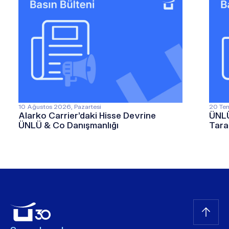
10 Ağustos 2026, Pazartesi
20 Te
Alarko Carrier’daki Hisse Devrine
ÜNLÜ
ÜNLÜ & Co Danışmanlığı