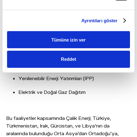
çözümleri ile uluslararası enerji sektörünün her alanında
faaliyetlerine devam etmektedir.
Ayrıntıları göster
Uluslararası Engineering News Record tarafından
yapılan değerlendirme ile Dünya’nın en iyi şirketleri
arasındaki yerini tescilleyen Çalık Enerji’nin başlıca
Tümüne izin ver
faaliyet alanları şunlardır:
Reddet
EPC Taahhüt Operasyonları
Yenilenebilir Enerji Yatırımları (IPP)
Elektrik ve Doğal Gaz Dağıtım
Bu faaliyetler kapsamında Çalık Enerji; Türkiye,
Türkmenistan, Irak, Gürcistan, ve Libya’nın da
aralarında bulunduğu Orta Asya’dan Ortadoğu’ya,