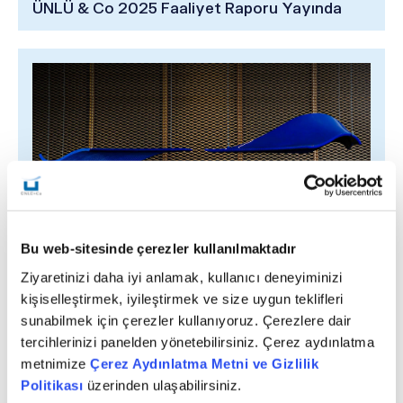
ÜNLÜ & Co 2025 Faaliyet Raporu Yayında
Bu web-sitesinde çerezler kullanılmaktadır
Pazartesi, Mart 09, 2026
ÜNLÜ Yatırım Holding A.Ş. 2025 Yılı Finansal
Ziyaretinizi daha iyi anlamak, kullanıcı deneyiminizi
Sonuçları Açıklandı
kişiselleştirmek, iyileştirmek ve size uygun teklifleri
sunabilmek için çerezler kullanıyoruz. Çerezlere dair
tercihlerinizi panelden yönetebilirsiniz. Çerez aydınlatma
metnimize
Çerez Aydınlatma Metni ve Gizlilik
Politikası
üzerinden ulaşabilirsiniz.