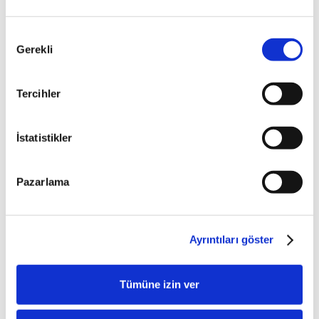
Onay
Gerekli
Seçimi
Tercihler
Çarşamba, Aralık 24, 2025
ÜNLÜ & Co 2024 GRI Uyumlu
Sürdürülebilirlik Raporu Yayında
İstatistikler
Pazarlama
Ayrıntıları göster
Tümüne izin ver