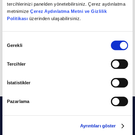
tercihlerinizi panelden yönetebilirsiniz. Çerez aydınlatma
metnimize
Çerez Aydınlatma Metni ve Gizlilik
Sabit Gelirli Menkul
Politikası
üzerinden ulaşabilirsiniz.
Tezgahüstü Türev
Kıymetler
Ürünleri
Onay
Gerekli
Seçimi
Tercihler
Portföy Aracılığı
Uluslararası
Piyasalar
İstatistikler
Pazarlama
Neden ÜNLÜ & Co?
Ayrıntıları göster