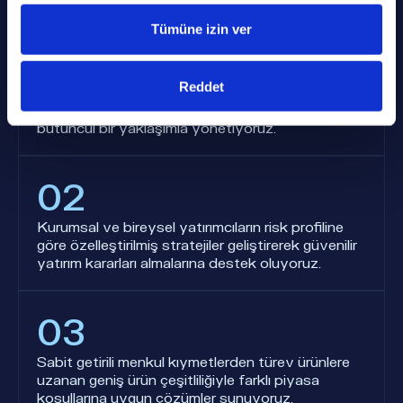
Tümüne izin ver
01
Reddet
DAHA Yatırım Danışmanlığı hizmetlerimiz
kapsamında yatırımcıların tüm ihtiyaçlarını
bütüncül bir yaklaşımla yönetiyoruz.
02
Kurumsal ve bireysel yatırımcıların risk profiline
göre özelleştirilmiş stratejiler geliştirerek güvenilir
yatırım kararları almalarına destek oluyoruz.
03
Sabit getirili menkul kıymetlerden türev ürünlere
uzanan geniş ürün çeşitliliğiyle farklı piyasa
koşullarına uygun çözümler sunuyoruz.