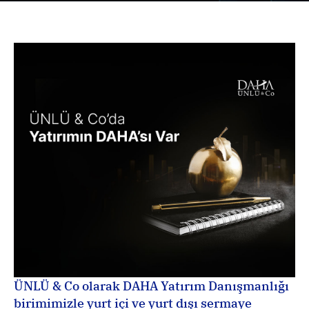
ÜNLÜ & Co olarak DAHA Yatırım Danışmanlığı 
birimimizle yurt içi ve yurt dışı sermaye 