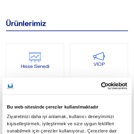
Ürünlerimiz
VİOP
Hisse Senedi
Bu web-sitesinde çerezler kullanılmaktadır
Yapılandırılmış
Yatırım Fonları
Borçlanma Araçları
Ziyaretinizi daha iyi anlamak, kullanıcı deneyiminizi
kişiselleştirmek, iyileştirmek ve size uygun teklifleri
sunabilmek için çerezler kullanıyoruz. Çerezlere dair