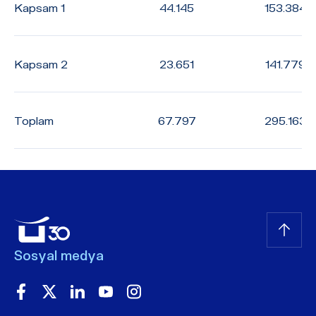
Kapsam 1
44.145
153.384
Kapsam 2
23.651
141.779
Toplam
67.797
295.163
Sosyal medya