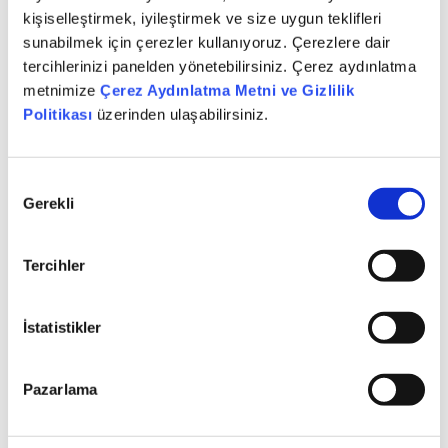
kişiselleştirmek, iyileştirmek ve size uygun teklifleri
sunabilmek için çerezler kullanıyoruz. Çerezlere dair
tercihlerinizi panelden yönetebilirsiniz. Çerez aydınlatma
metnimize
Çerez Aydınlatma Metni ve Gizlilik
Politikası
üzerinden ulaşabilirsiniz.
Onay
Gerekli
Seçimi
Enerji tüketimimizi azaltmak amacıyla LED aydınlatma
sistemleri, verimli pompa teknolojileri ve A sınıfı cihazları
tercih ediyor; su ve atık yönetiminde fotoselli
Tercihler
musluklar, cam şişe kullanımı ve geri dönüşüm
sistemleriyle kaynak israfını önlemeye odaklanıyoruz.
Dijitalleşme politikalarımızla kâğıt tüketimini azaltırken
İstatistikler
çalışanlarımız arasında çevre bilincini güçlendirmeyi ve
bu bilinci kurum kültürümüzün kalıcı bir parçası haline
getirmeyi hedefliyoruz.
Pazarlama
İklim değişikliğiyle mücadele kapsamında GHG
Protokolü metodolojisiyle operasyonel emisyonlarımızı