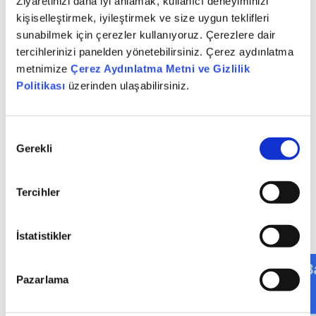
Ziyaretinizi daha iyi anlamak, kullanıcı deneyiminizi
kişiselleştirmek, iyileştirmek ve size uygun teklifleri
sunabilmek için çerezler kullanıyoruz. Çerezlere dair
Son güncelleme: 13 Ocak 2026 - 14:26
tercihlerinizi panelden yönetebilirsiniz. Çerez aydınlatma
metnimize
Çerez Aydınlatma Metni ve Gizlilik
Politikası
üzerinden ulaşabilirsiniz.
Onay
Diğer Haberler
Gerekli
Seçimi
Tercihler
Tüm Haberler
İstatistikler
Pazarlama