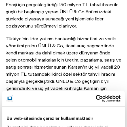
Enerji için gerçekleştirdiği 150 milyon TL tahvil ihracı ile
güçlü bir başlangıç yapan ÜNLÜ & Co önümüzdeki
günlerde piyasaya sunacağı yeni işlemlerle lider
pozisyonunu sürdürmeyi planlıyor.
Türkiye'nin lider yatırım bankacılığı hizmetleri ve varlık
yönetimi grubu ÜNLÜ & Co, ticari araç segmentinde
kendi markası da dahil olmak üzere dünyanın önde
gelen otomobil markaları için üretim, pazarlama, satış ve
satış sonrası hizmetler sunan Karsan'ın üç yıl vadeli 20
milyon TL tutarındaki ikinci özel sektör tahvil ihracını
başarıyla gerçekleştirdi. ÜNLÜ & Co geçtiğimiz yıl
içerisinde iki ve üç yıl vadeli iki ihraçla Karsan için
toplam 280 milyon TL tutarında finansman sağlamıştı.
Tek bir yatırımcıya yapılan özel plasman yöntemiyle
gerçekleştirilen bu son ihraçla birlikte Karsan'ın
geçtiğimiz yıl SPK'dan almış olduğu onayın imkan
Bu web-sitesinde çerezler kullanılmaktadır
verdiği ihraç limitinin tamamı değerlendirilmiş oldu.