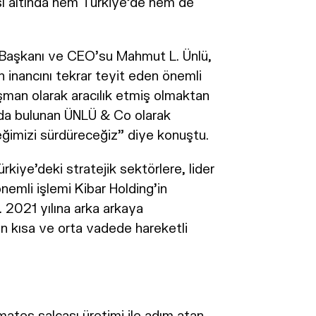
ısı altında hem Türkiye’de hem de
 Başkanı ve CEO’su Mahmut L. Ünlü,
n inancını tekrar teyit eden önemli
ışman olarak aracılık etmiş olmaktan
mda bulunan ÜNLÜ & Co olarak
ğimizi sürdüreceğiz” diye konuştu.
ye’deki stratejik sektörlere, lider
nemli işlemi Kibar Holding’in
 2021 yılına arka arkaya
ın kısa ve orta vadede hareketli
mates salçası üretimi ile adım atan