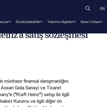
zalandı
EN
ariyer
Sürdürülebilirlik
Yatırımcı İlişkileri
Basın Odası
inz’a satış sözleşmesi
n münhasır finansal danışmanlığını
n Assan Gıda Sanayi ve Ticaret
e (“Kraft Heinz”) satışı ile ilgili
kabet Kurumu ve ilgili diğer ön