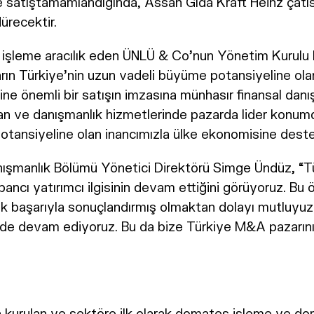
kte satıştamamlandığında, Assan Gıda Kraft Heinz çat
ürecektir.
 işleme aracılık eden ÜNLÜ & Co’nun Yönetim Kurulu
ların Türkiye’nin uzun vadeli büyüme potansiyeline ola
ine önemli bir satışın imzasına münhasır finansal dan
man ve danışmanlık hizmetlerinde pazarda lider konu
tansiyeline olan inancımızla ülke ekonomisine deste
anlık Bölümü Yönetici Direktörü Simge Ündüz, “Türki
ncı yatırımcı ilgisinin devam ettiğini görüyoruz. Bu ö
ak başarıyla sonuçlandırmış olmaktan dolayı mutluyuz.
ekilde devam ediyoruz. Bu da bize Türkiye M&A pazarın
a kurulan ve sektöre ilk olarak domates işleme ve do