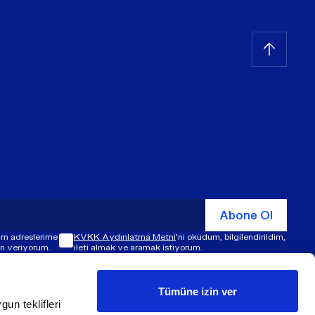
Abone Ol
şim adreslerime
KVKK Aydınlatma Metni
'ni okudum, bilgilendirildim,
zin veriyorum.
ileti almak ve aramak istiyorum.
Tümüne izin ver
gun teklifleri