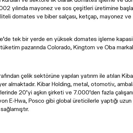
002 yılında mayonez ve sos çeşitleri üretimine baş
aliteli domates ve biber salçası, ketçap, mayonez ve 
ye’de tek bir yerde en yüksek domates işleme kapasitesi
 tüketim pazarında Colorado, Kingtom ve Oba markala
rafından çelik sektörüne yapılan yatırım ile atılan Ki
yer almaktadır. Kibar Holding, metal, otomotiv, ambal
örlerinde 20’yi aşkın şirketi ve 7.000’den fazla çalışa
n E-Hwa, Posco gibi global üreticilerle yaptığı uzun vad
sağlamıştır.