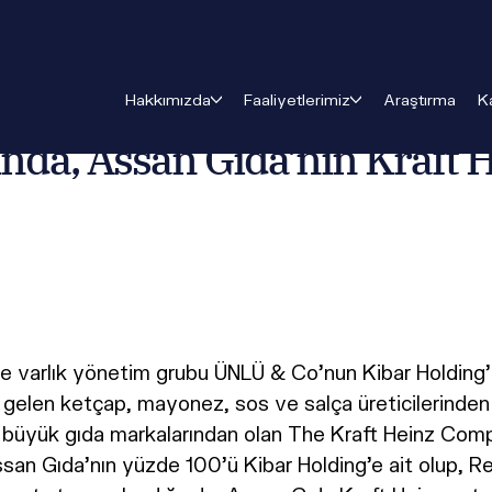
anlığında, Assan Gıda’nın Kraft Heinz’a satış sözleşmesi im
Hakkımızda
Faaliyetlerimiz
Araştırma
K
a, Assan Gıda’nın Kraft He
ve varlık yönetim grubu ÜNLÜ & Co’nun Kibar Holding’i
e gelen ketçap, mayonez, sos ve salça üreticilerinde
büyük gıda markalarından olan The Kraft Heinz Company’
san Gıda’nın yüzde 100’ü Kibar Holding’e ait olup, Re