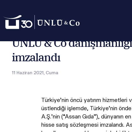
Anasayfa
Basın Odası
Basın Bültenleri
ÜNLÜ & Co danışm
ÜNLÜ & Co danışmanlığınd
imzalandı
11 Haziran 2021, Cuma
Türkiye’nin öncü yatırım hizmetleri 
üstlendiği işlemde, Türkiye’nin önd
A.Ş.’nin (“Assan Gıda”), dünyanın en 
hisse satış sözleşmesi imzalandı. As