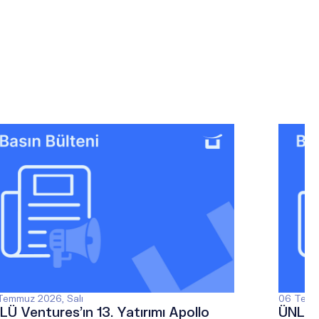
Temmuz 2026, Salı
06 Temm
LÜ Ventures’ın 13. Yatırımı Apollo
ÜNLÜ &