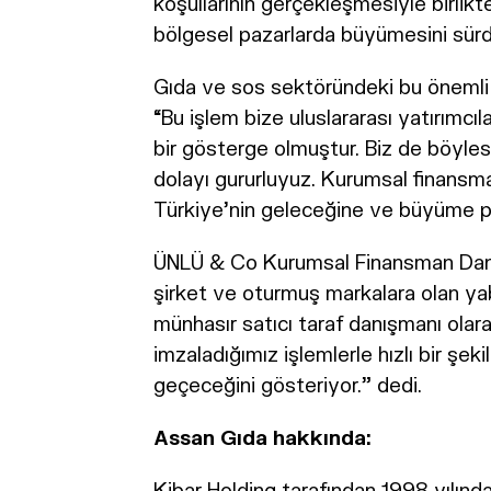
koşullarının gerçekleşmesiyle birli
bölgesel pazarlarda büyümesini sürd
Gıda ve sos sektöründeki bu önemli
“Bu işlem bize uluslararası yatırımcı
bir gösterge olmuştur. Biz de böyles
dolayı gururluyuz. Kurumsal finans
Türkiye’nin geleceğine ve büyüme po
ÜNLÜ & Co Kurumsal Finansman Danışm
şirket ve oturmuş markalara olan yaba
münhasır satıcı taraf danışmanı olar
imzaladığımız işlemlerle hızlı bir ş
geçeceğini gösteriyor.” dedi.
Assan Gıda hakkında:
Kibar Holding tarafından 1998 yılınd