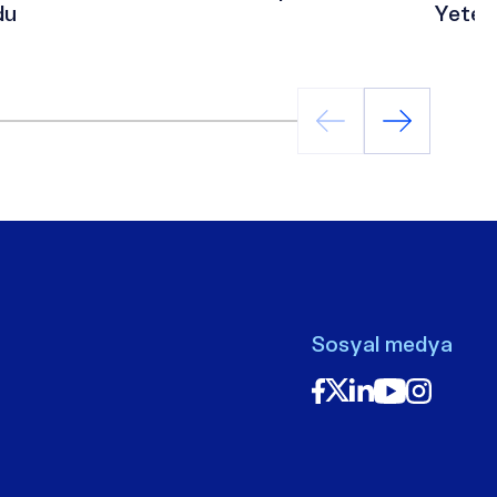
du
Yetene
Sektö
Ediyor
Sosyal medya