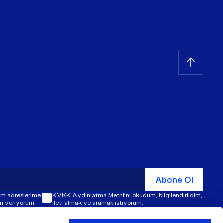
Abone Ol
şim adreslerime
KVKK Aydınlatma Metni
'ni okudum, bilgilendirildim,
zin veriyorum.
ileti almak ve aramak istiyorum.