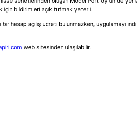
isse senetlerinden oluşan Model Portföy’ün de yer ald
çin bildirimleri açık tutmak yeterli.
i bir hesap açılış ücreti bulunmazken, uygulamayı indi
piri.com
web sitesinden ulaşılabilir.