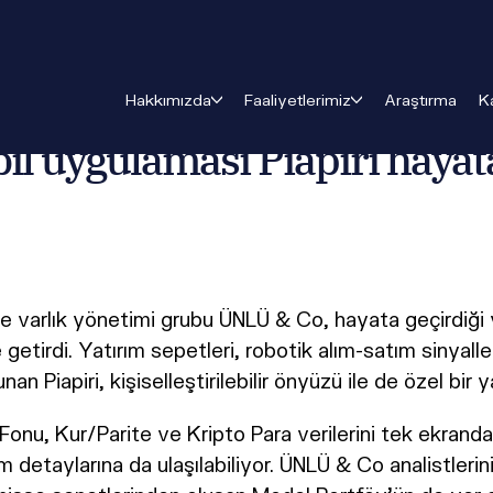
ni mobil uygulaması Piapiri hayata geçti
Hakkımızda
Faaliyetlerimiz
Araştırma
K
l uygulaması Piapiri hayata
ve varlık yönetimi grubu ÜNLÜ & Co, hayata geçirdiği y
etirdi. Yatırım sepetleri, robotik alım-satım sinyall
sunan Piapiri, kişiselleştirilebilir önyüzü ile de özel b
onu, Kur/Parite ve Kripto Para verilerini tek ekranda a
m detaylarına da ulaşılabiliyor. ÜNLÜ & Co analistlerini