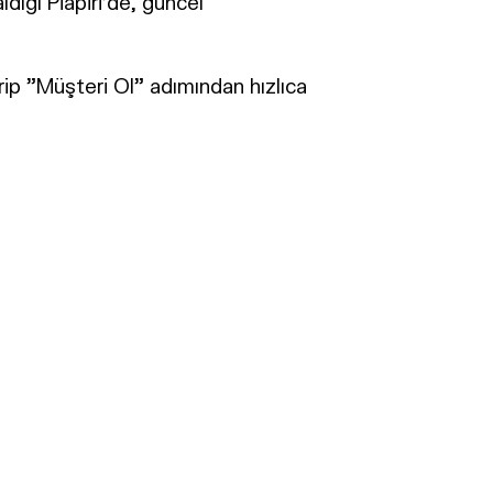
ığı Piapiri’de, güncel
rip "Müşteri Ol" adımından hızlıca