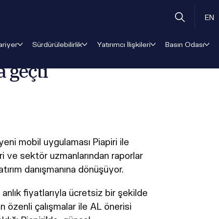
EN
ariyer
Sürdürülebilirlik
Yatırımcı İlişkileri
Basın Odası
 geçti
eni mobil uygulaması Piapiri ile
eri ve sektör uzmanlarından raporlar
ir yatırım danışmanına dönüşüyor.
nlık fiyatlarıyla ücretsiz bir şekilde
n özenli çalışmalar ile AL önerisi