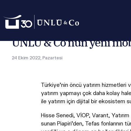
Anasayfa
Basın Odası
Basın Bültenleri
ÜNLÜ & Co’nun ye
ÜNLÜ & Co’nun yeni mobi
24 Ekim 2022, Pazartesi
Türkiye’nin öncü yatırım hizmetleri 
yatırım yapmayı çok daha kolay hale g
ile yatırım için dijital bir ekosistem 
Hisse Senedi, VİOP, Varant, Yatırım F
sunan Piapiri’den, Tefas fonlarının tü