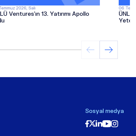
Temmuz 2026, Salı
06 Temm
LÜ Ventures’ın 13. Yatırımı Apollo
ÜNLÜ &
du
Yetene
Sektö
Ediyor
Sosyal medya