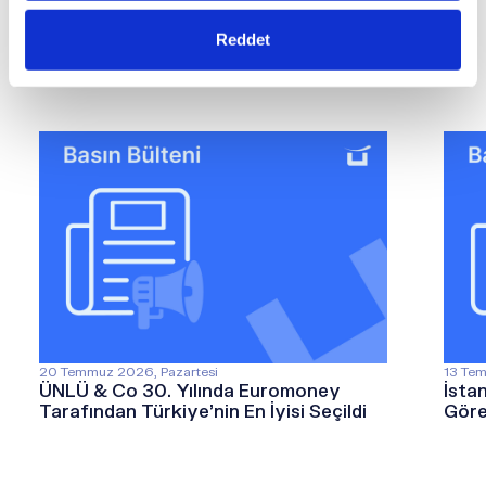
Tüm Haberler
Reddet
20 Temmuz 2026, Pazartesi
13 Tem
ÜNLÜ & Co 30. Yılında Euromoney
İsta
Tarafından Türkiye’nin En İyisi Seçildi
Göre