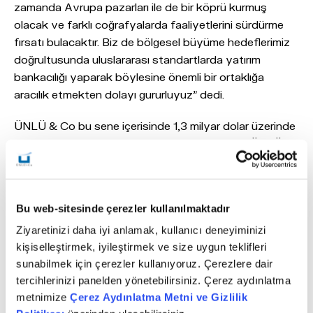
zamanda Avrupa pazarları ile de bir köprü kurmuş
olacak ve farklı coğrafyalarda faaliyetlerini sürdürme
fırsatı bulacaktır. Biz de bölgesel büyüme hedeflerimiz
doğrultusunda uluslararası standartlarda yatırım
bankacılığı yaparak böylesine önemli bir ortaklığa
aracılık etmekten dolayı gururluyuz” dedi.
ÜNLÜ & Co bu sene içerisinde 1,3 milyar dolar üzerinde
işlem kapanışı gerçekleştirdi. Ibrakom ortaklığı ÜNLÜ &
Co’nun son bir yıl içinde gerçekleştirdiği 7. işlem oldu.
ÜNLÜ & Co’nun bu dönemde sonuçlandırdığı işlemler
arasında; Akfen Holding’in Mersin Uluslararası
Bu web-sitesinde çerezler kullanılmaktadır
Limanı’nda IFM Investors’a 869 milyon dolar
tutarındaki %40 hisse satışı, Korozo Ambalaj'ın Actera
Ziyaretinizi daha iyi anlamak, kullanıcı deneyiminizi
kişiselleştirmek, iyileştirmek ve size uygun teklifleri
Group ile gerçekleştirdiği ortaklık, Asset Medikal
sunabilmek için çerezler kullanıyoruz. Çerezlere dair
Tasarım A.Ş’nin Pera Capital ile ortak olması,
tercihlerinizi panelden yönetebilirsiniz. Çerez aydınlatma
Solventaş’ın hisselerinin Yıldırım Holding iştiraki Yılport
metnimize
Çerez Aydınlatma Metni ve Gizlilik
Holding A.Ş’ye devredilmesi yer alıyor.