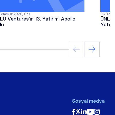
Temmuz 2026, Salı
06 Temm
LÜ Ventures’ın 13. Yatırımı Apollo
ÜNLÜ &
du
Yetene
Sektö
Ediyor
Sosyal medya