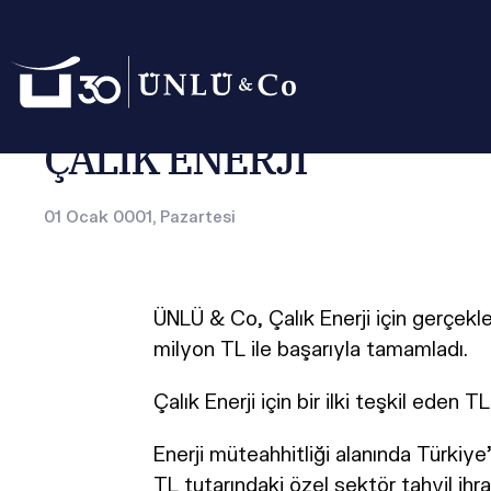
Anasayfa
Basın Odası
Basın Bültenleri
ÇALIK ENERJİ
ÇALIK ENERJİ
01 Ocak 0001, Pazartesi
ÜNLÜ & Co, Çalık Enerji için gerçekle
milyon TL ile başarıyla tamamladı.
Çalık Enerji için bir ilki teşkil eden 
Enerji müteahhitliği alanında Türkiye'
TL tutarındaki özel sektör tahvil ihr