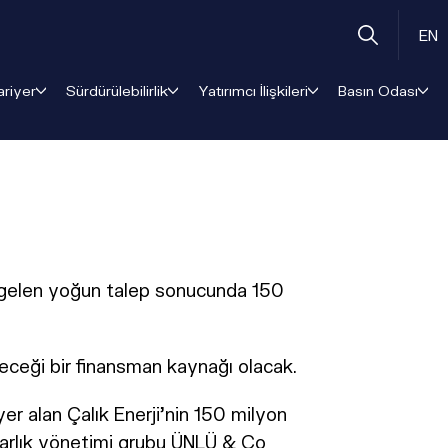
EN
ariyer
Sürdürülebilirlik
Yatırımcı İlişkileri
Basın Odası
dan gelen yoğun talep sonucunda 150
ndireceği bir finansman kaynağı olacak.
yer alan Çalık Enerji'nin 150 milyon
e varlık yönetimi grubu ÜNLÜ & Co