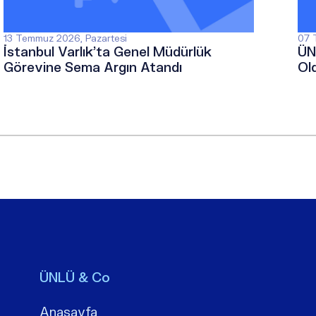
13 Temmuz 2026, Pazartesi
07 
İstanbul Varlık’ta Genel Müdürlük
ÜN
Görevine Sema Argın Atandı
Ol
ÜNLÜ & Co
Anasayfa