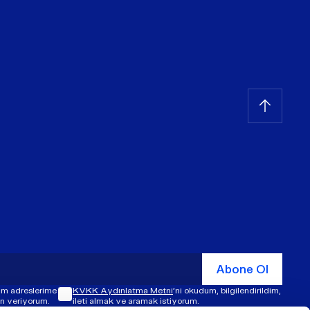
Abone Ol
şim adreslerime
KVKK Aydınlatma Metni
'ni okudum, bilgilendirildim,
zin veriyorum.
ileti almak ve aramak istiyorum.