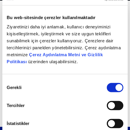
DAHA Yatırım Danışmanlığı ekibimizle yatırımcıların risk
Bu web-sitesinde çerezler kullanılmaktadır
profilleri, hedefleri ve varlık yapıları doğrultusunda VİOP
Ziyaretinizi daha iyi anlamak, kullanıcı deneyiminizi
işlemleri için kişiselleştirilmiş stratejiler oluşturuyoruz.
kişiselleştirmek, iyileştirmek ve size uygun teklifleri
Her yatırımcıyı kendi finansal yolculuğu içinde
sunabilmek için çerezler kullanıyoruz. Çerezlere dair
değerlendirerek ihtiyaçlarına uygun planlama önerileri
tercihlerinizi panelden yönetebilirsiniz. Çerez aydınlatma
sunuyoruz.
metnimize
Çerez Aydınlatma Metni ve Gizlilik
Portföy riskini yönetmek, piyasa beklentilerini
Politikası
üzerinden ulaşabilirsiniz.
fiyatlamak veya getiri potansiyeli oluşturmak isteyen
yatırımcılarımıza kapsamlı rehberlik sağlıyor, strateji
oluşturma aşamasından pozisyon yönetimine kadar
Onay
sürecin tamamında yanlarında yer alıyoruz.
Gerekli
Seçimi
Döviz, endeks, faiz, emtia ve hisse türevleri üzerine
işlem yapılabilen VİOP’ta gelişmiş işlem altyapımız ve
Tercihler
hızlı erişim imkânlarımızla güvenli bir yatırım olanağı
sağlıyoruz.
İstatistikler