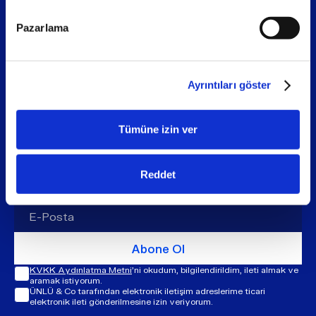
Pazarlama
Sosyal medya
Ayrıntıları göster
Tümüne izin ver
Reddet
Bilgi Akışımıza Katılın
Abone Ol
KVKK Aydınlatma Metni
'ni okudum, bilgilendirildim, ileti almak ve
aramak istiyorum.
ÜNLÜ & Co tarafından elektronik iletişim adreslerime ticari
elektronik ileti gönderilmesine izin veriyorum.