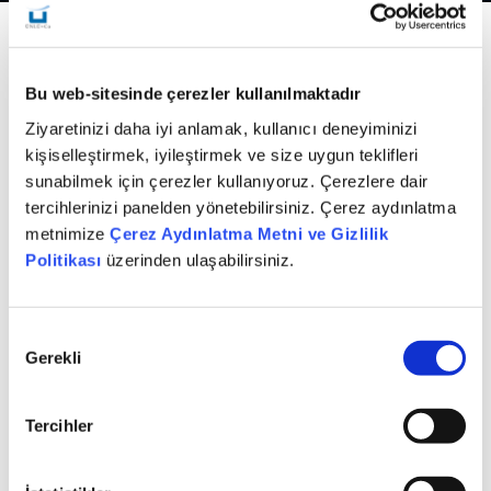
DAHA Yatırım Danışmanlığı ekibimizle yatırımcıların risk
profilleri, hedefleri ve varlık yapıları doğrultusunda VİOP
Bu web-sitesinde çerezler kullanılmaktadır
işlemleri için kişiselleştirilmiş stratejiler oluşturuyoruz.
Ziyaretinizi daha iyi anlamak, kullanıcı deneyiminizi
Her yatırımcıyı kendi finansal yolculuğu içinde
kişiselleştirmek, iyileştirmek ve size uygun teklifleri
değerlendirerek ihtiyaçlarına uygun planlama önerileri
sunabilmek için çerezler kullanıyoruz. Çerezlere dair
sunuyoruz.
tercihlerinizi panelden yönetebilirsiniz. Çerez aydınlatma
metnimize
Çerez Aydınlatma Metni ve Gizlilik
Portföy riskini yönetmek, piyasa beklentilerini
Politikası
üzerinden ulaşabilirsiniz.
fiyatlamak veya getiri potansiyeli oluşturmak isteyen
yatırımcılarımıza kapsamlı rehberlik sağlıyor, strateji
oluşturma aşamasından pozisyon yönetimine kadar
Onay
sürecin tamamında yanlarında yer alıyoruz.
Gerekli
Seçimi
Döviz, endeks, faiz, emtia ve hisse türevleri üzerine
Tercihler
işlem yapılabilen VİOP’ta gelişmiş işlem altyapımız ve
hızlı erişim imkânlarımızla güvenli bir yatırım olanağı
sağlıyoruz.