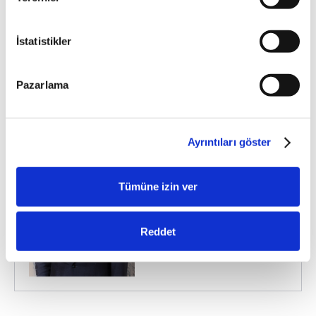
İstatistikler
Pazarlama
Ayrıntıları göster
İbrahim ROMANO
Yönetim Kurulu Üyesi
Tümüne izin ver
Reddet