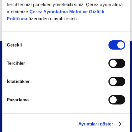
Türkiye” ödülünü alarak birleşme ve satın alma
tercihlerinizi panelden yönetebilirsiniz. Çerez aydınlatma
alanındaki uzmanlığımız bir kez daha uluslararası
metnimize
Çerez Aydınlatma Metni ve Gizlilik
arenada onaylandı.
Politikası
üzerinden ulaşabilirsiniz.
Onay
Gerekli
Seçimi
Tercihler
Sosyal medya
İstatistikler
Pazarlama
Bilgi Akışımıza Katılın
Ayrıntıları göster