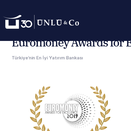
Anasayfa
Hakkımızda
Ödüllerimiz
Euromoney Awards fo
Euromoney Awards for E
Türkiye'nin En İyi Yatırım Bankası