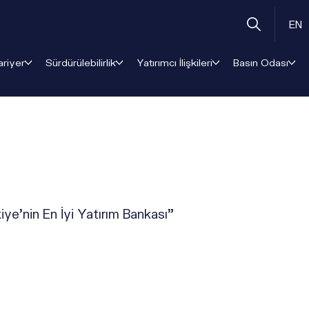
EN
ariyer
Sürdürülebilirlik
Yatırımcı İlişkileri
Basın Odası
e’nin En İyi Yatırım Bankası”