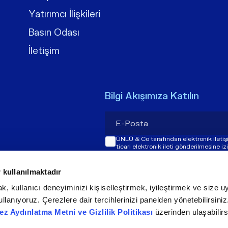
Yatırımcı İlişkileri
Basın Odası
İletişim
Bilgi Akışımıza Katılın
ÜNLÜ & Co tarafından elektronik ileti
ticari elektronik ileti gönderilmesine i
 kullanılmaktadır
k, kullanıcı deneyiminizi kişiselleştirmek, iyileştirmek ve size uy
llanıyoruz. Çerezlere dair tercihlerinizi panelden yönetebilirsini
ez Aydınlatma Metni ve Gizlilik Politikası
üzerinden ulaşabilirs