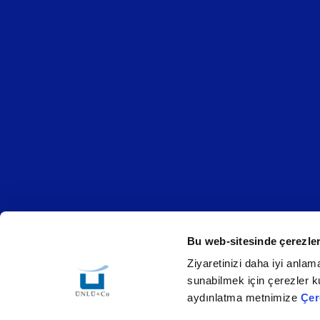
Bu web-sitesinde çerezler
Ziyaretinizi daha iyi anlama
Çerez Politikası
Bilgi Toplumu Hizmetleri
KVKK
sunabilmek için çerezler ku
aydınlatma metnimize
Çer