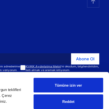
Abone Ol
şim adreslerime
KVKK Aydınlatma Metni
'ni okudum, bilgilendirildim,
zin veriyorum.
ileti almak ve aramak istiyorum.
Tümüne izin ver
gun teklifleri
© ​​2026 ÜNLÜ & Co. Tüm hakları saklıdır.
z. Çerez
iniz.
Reddet
Made by
Super Agency