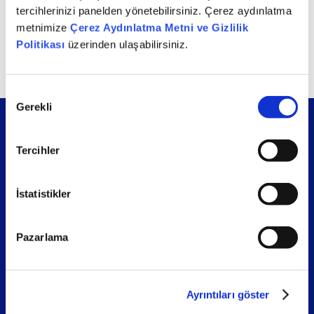
finans dergilerinden EMEA Finance tarafından
tercihlerinizi panelden yönetebilirsiniz. Çerez aydınlatma
Londra’da düzenlenen Achievement Awards 2022’de
metnimize
Çerez Aydınlatma Metni ve Gizlilik
üç farklı ödülün sahibi olduk.
Politikası
üzerinden ulaşabilirsiniz.
Onay
Gerekli
Seçimi
Tercihler
Sosyal medya
İstatistikler
Pazarlama
Bilgi Akışımıza Katılın
Ayrıntıları göster