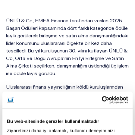
ÜNLÜ & Co, EMEA Finance tarafından verilen 2025
Başarı Ödülleri kapsamında dört farklı kategoride ödüle
layık görülerek birleşme ve satın alma danışmanlığındaki
lider konumunu uluslararası ölçekte bir kez daha
tescilledi. Bu yıl kuruluşunun 30. yılını kutlayan ÜNLÜ &
Co, Orta ve Doğu Avrupa’nın En İyi Birleşme ve Satın
Alma Şirketi seçilirken, danışmanlığını üstlendiği üç işlem
ise ödüle layık görüldü.
Uluslararası finans yayıncılığının köklü kuruluşlarından
EMEA Finance'ın 2025 Başarı Ödülleri programında
ÜNLÜ & Co, birleşme ve satın alma danışmanlığındaki
derin uzmanlığı, farklı sektörlerdeki deneyimi ve
uluslararası ölçekte yarattığı somut değerle "
Orta ve
Bu web-sitesinde çerezler kullanılmaktadır
Doğu Avrupa'nın En İyi Birleşme ve Satın Alma
Ziyaretinizi daha iyi anlamak, kullanıcı deneyiminizi
Şirketi
" unvanını kazandı. Bu ödülle birlikte ÜNLÜ &