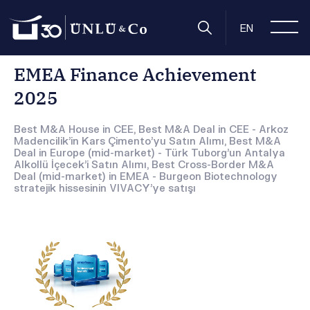
Anasayfa
Hakkımızda
Ödüllerimiz
EMEA Finance Achiev
EN
EMEA Finance Achievement
2025
Best M&A House in CEE, Best M&A Deal in CEE - Arkoz
Madencilik'in Kars Çimento'yu Satın Alımı, Best M&A
Deal in Europe (mid-market) - Türk Tuborg'un Antalya
Alkollü İçecek'i Satın Alımı, Best Cross-Border M&A
Deal (mid-market) in EMEA - Burgeon Biotechnology
stratejik hissesinin VIVACY'ye satışı