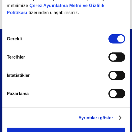
aldık.
metnimize
Çerez Aydınlatma Metni ve Gizlilik
Politikası
üzerinden ulaşabilirsiniz.
Onay
Gerekli
Seçimi
Tercihler
Sosyal medya
İstatistikler
Pazarlama
Bilgi Akışımıza Katılın
Ayrıntıları göster