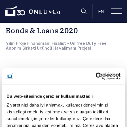
Anasayfa
Hakkımızda
Ödüllerimiz
Bonds & Loans 2020
EN
Bonds & Loans 2020
Yılın Proje Finansmanı Finalist - Unifree Duty Free
Anonim Şirketi Üçüncü Havalimanı Projesi
Bu web-sitesinde çerezler kullanılmaktadır
Ziyaretinizi daha iyi anlamak, kullanıcı deneyiminizi
kişiselleştirmek, iyileştirmek ve size uygun teklifleri
Bonds & Loans 2020’de Unifree Duty Free projesiyle
sunabilmek için çerezler kullanıyoruz. Çerezlere dair
“Yılın Proje Finansmanı” kategorisinde finalist olarak yer
tercihlerinizi panelden yönetebilirsiniz. Çerez aydınlatma