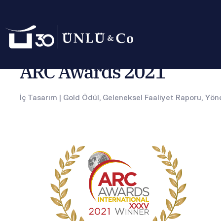
Anasayfa
Hakkımızda
Ödüllerimiz
ARC Awards 2021
ARC Awards 2021
İç Tasarım | Gold Ödül, Geleneksel Faaliyet Raporu, Yön