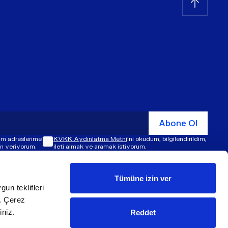
Abone Ol
şim adreslerime
KVKK Aydınlatma Metni
'ni okudum, bilgilendirildim,
zin veriyorum.
ileti almak ve aramak istiyorum.
Tümüne izin ver
gun teklifleri
© ​​2026 ÜNLÜ & Co. Tüm hakları saklıdır.
z. Çerez
iniz.
Reddet
Made by
Super Agency