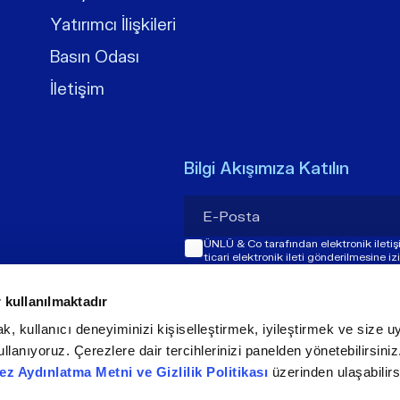
Yatırımcı İlişkileri
Basın Odası
İletişim
Bilgi Akışımıza Katılın
ÜNLÜ & Co tarafından elektronik ileti
ticari elektronik ileti gönderilmesine i
 kullanılmaktadır
k, kullanıcı deneyiminizi kişiselleştirmek, iyileştirmek ve size uy
llanıyoruz. Çerezlere dair tercihlerinizi panelden yönetebilirsini
ez Aydınlatma Metni ve Gizlilik Politikası
üzerinden ulaşabilirs