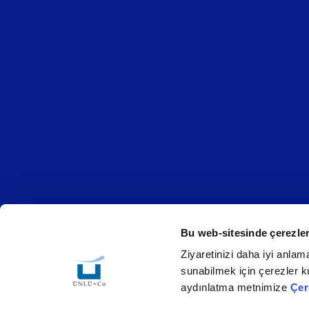
Bu web-sitesinde çerezler
Ziyaretinizi daha iyi anlama
Çerez Politikası
Bilgi Toplumu Hizmetleri
KVKK
sunabilmek için çerezler ku
aydınlatma metnimize
Çer