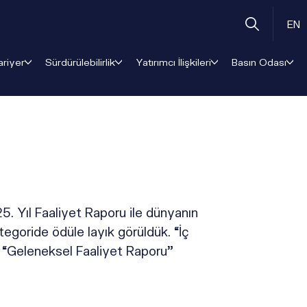
EN
ariyer
Sürdürülebilirlik
Yatırımcı İlişkileri
Basın Odası
5. Yıl Faaliyet Raporu ile dünyanın
tegoride ödüle layık görüldük. “İç
e “Geleneksel Faaliyet Raporu”