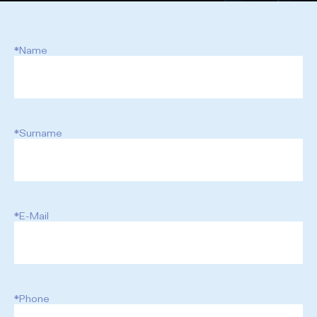
*Name
*Surname
*E-Mail
*Phone