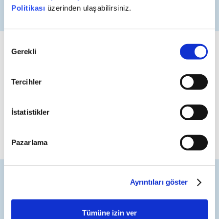
Politikası
üzerinden ulaşabilirsiniz.
Onay
Gerekli
Seçimi
Phone
+90 (212) 367 36 36
Tercihler
E-Mail
news@unluco.com
Address
İstatistikler
Ahi Evran Cad. No:21 Polaris Plaza Kat 1, Maslak,
Sarıyer, 34485 İstanbul / Türkiye
Pazarlama
Ayrıntıları göster
Tümüne izin ver