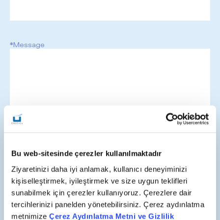
*Message
I authorize ÜNLÜ & Co to send commercial electronic
messages to my electronic communication addresses.
Bu web-sitesinde çerezler kullanılmaktadır
I have read and understood the
KVKK (Personal Data
Protection Law) Disclosure Text
, and I consent to
Ziyaretinizi daha iyi anlamak, kullanıcı deneyiminizi
receiving communications and phone calls.
kişiselleştirmek, iyileştirmek ve size uygun teklifleri
sunabilmek için çerezler kullanıyoruz. Çerezlere dair
tercihlerinizi panelden yönetebilirsiniz. Çerez aydınlatma
Submit
metnimize
Çerez Aydınlatma Metni ve Gizlilik