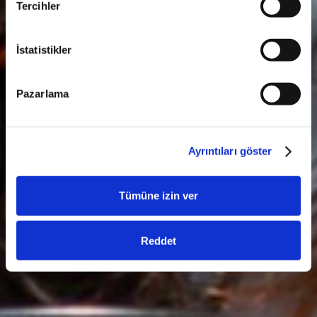
Tercihler
İstatistikler
Pazarlama
Ayrıntıları göster
Tümüne izin ver
Reddet